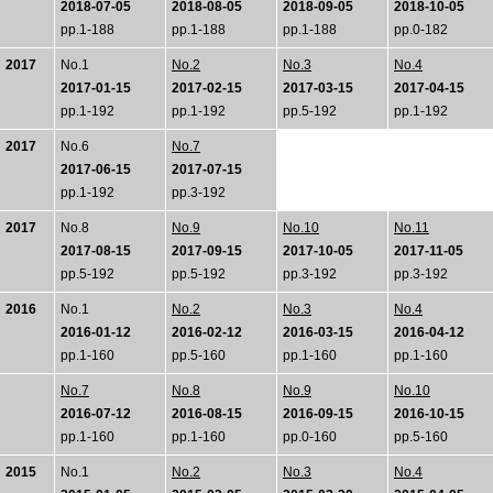
2018-07-05
2018-08-05
2018-09-05
2018-10-05
pp.1-188
pp.1-188
pp.1-188
pp.0-182
2017
No.1
No.2
No.3
No.4
2017-01-15
2017-02-15
2017-03-15
2017-04-15
pp.1-192
pp.1-192
pp.5-192
pp.1-192
2017
No.6
No.7
2017-06-15
2017-07-15
pp.1-192
pp.3-192
2017
No.8
No.9
No.10
No.11
2017-08-15
2017-09-15
2017-10-05
2017-11-05
pp.5-192
pp.5-192
pp.3-192
pp.3-192
2016
No.1
No.2
No.3
No.4
2016-01-12
2016-02-12
2016-03-15
2016-04-12
pp.1-160
pp.5-160
pp.1-160
pp.1-160
No.7
No.8
No.9
No.10
2016-07-12
2016-08-15
2016-09-15
2016-10-15
pp.1-160
pp.1-160
pp.0-160
pp.5-160
2015
No.1
No.2
No.3
No.4