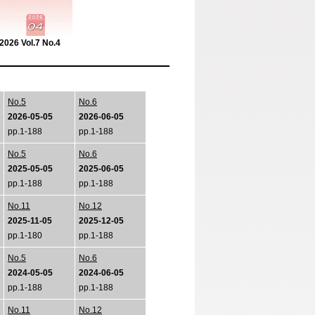
2026 Vol.7 No.4
No.5
No.6
2026-05-05
2026-06-05
pp.1-188
pp.1-188
No.5
No.6
2025-05-05
2025-06-05
pp.1-188
pp.1-188
No.11
No.12
2025-11-05
2025-12-05
pp.1-180
pp.1-188
No.5
No.6
2024-05-05
2024-06-05
pp.1-188
pp.1-188
No.11
No.12