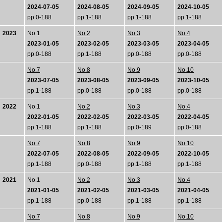
2024-07-05
2024-08-05
2024-09-05
2024-10-05
pp.0-188
pp.1-188
pp.1-188
pp.1-188
2023
No.1
No.2
No.3
No.4
2023-01-05
2023-02-05
2023-03-05
2023-04-05
pp.0-188
pp.1-188
pp.0-188
pp.0-188
No.7
No.8
No.9
No.10
2023-07-05
2023-08-05
2023-09-05
2023-10-05
pp.1-188
pp.0-188
pp.0-188
pp.0-188
2022
No.1
No.2
No.3
No.4
2022-01-05
2022-02-05
2022-03-05
2022-04-05
pp.1-188
pp.1-188
pp.0-189
pp.0-188
No.7
No.8
No.9
No.10
2022-07-05
2022-08-05
2022-09-05
2022-10-05
pp.1-188
pp.0-188
pp.1-188
pp.1-188
2021
No.1
No.2
No.3
No.4
2021-01-05
2021-02-05
2021-03-05
2021-04-05
pp.1-188
pp.0-188
pp.1-188
pp.1-188
No.7
No.8
No.9
No.10