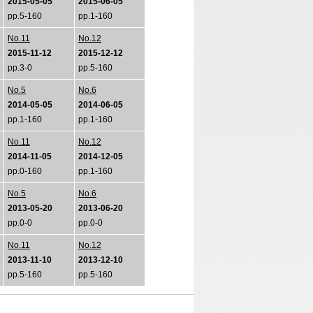
2015-05-05
2015-06-05
pp.5-160
pp.1-160
No.11
No.12
2015-11-12
2015-12-12
pp.3-0
pp.5-160
No.5
No.6
2014-05-05
2014-06-05
pp.1-160
pp.1-160
No.11
No.12
2014-11-05
2014-12-05
pp.0-160
pp.1-160
No.5
No.6
2013-05-20
2013-06-20
pp.0-0
pp.0-0
No.11
No.12
2013-11-10
2013-12-10
pp.5-160
pp.5-160