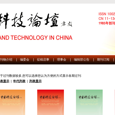
刊物介绍
|
编委会
|
征稿启事
|
理事会
|
编辑部公告
|
期刊订阅
|
于过刊数据较多,您可以选择您认为方便的方式显示各期过刊:
表显示
|
年代列表
|
列表显示