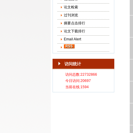
论文检索
过刊浏览
摘要点击排行
论文下载排行
Email Alert
访问统计