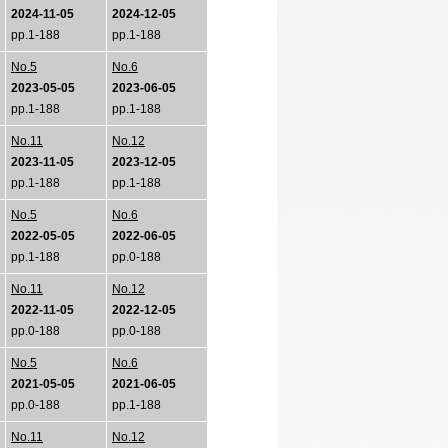
2024-11-05
2024-12-05
pp.1-188
pp.1-188
No.5
No.6
2023-05-05
2023-06-05
pp.1-188
pp.1-188
No.11
No.12
2023-11-05
2023-12-05
pp.1-188
pp.1-188
No.5
No.6
2022-05-05
2022-06-05
pp.1-188
pp.0-188
No.11
No.12
2022-11-05
2022-12-05
pp.0-188
pp.0-188
No.5
No.6
2021-05-05
2021-06-05
pp.0-188
pp.1-188
No.11
No.12