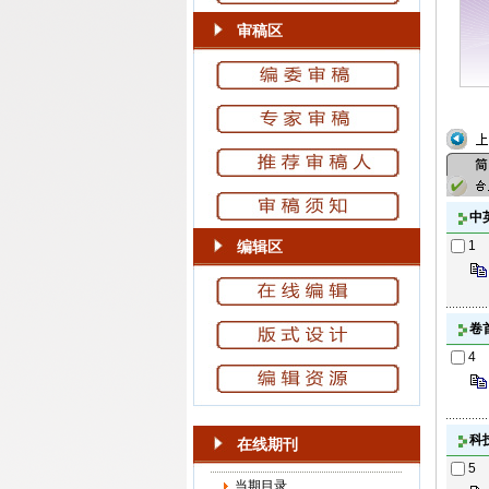
审稿区
中
编辑区
1
卷
4
科
在线期刊
5
当期目录