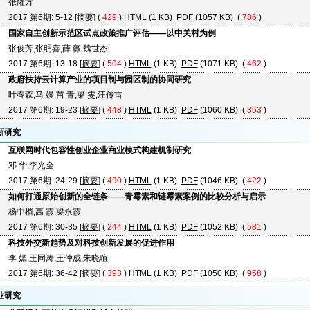
张耀方
2017 第6期: 5-12 [
摘要
] (
429
)
HTML
(1 KB)
PDF
(1057 KB) (
786
)
国家自主创新示范区试点政策推广评估——以中关村为例
张俊芳,张明喜,薛 薇,魏世杰
2017 第6期: 13-18 [
摘要
] (
504
)
HTML
(1 KB)
PDF
(1071 KB) (
462
)
政府扶持云计算产业的项目制与园区制的协同研究
叶春森,马 嫚,苗 青,梁 雯,汪传雷
2017 第6期: 19-23 [
摘要
] (
448
)
HTML
(1 KB)
PDF
(1060 KB) (
353
)
新研究
互联网时代包容性创业企业商业模式构建机制研究
邓 华,李光金
2017 第6期: 24-29 [
摘要
] (
490
)
HTML
(1 KB)
PDF
(1046 KB) (
422
)
如何打通原始创新的全链条——青霉素和链霉素案例的比较分析与启示
杨中楷,高 霞,梁永霞
2017 第6期: 30-35 [
摘要
] (
244
)
HTML
(1 KB)
PDF
(1052 KB) (
581
)
科技外交新趋势及对科技创新发展的促进作用
李 嫣,王同涛,王仲成,朱晓暄
2017 第6期: 36-42 [
摘要
] (
393
)
HTML
(1 KB)
PDF
(1050 KB) (
958
)
业研究