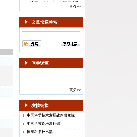
会年度会议
更多>>
·
《中国科技论坛》“智能体的风险
与治理”专栏征稿启事
文章快速检索
·
编辑部举办“科学学发展回顾”专
题讲座
·
新一届《中国科技论坛》期刊顾
问委员会年度会议召开
·
2024-2025年度《中国科技论
坛》选题会在京召开
问卷调查
·
第15届《中国科技论坛》“面向中
国式现代化的科技创新”学术会议
通知
·
《中国科技论坛》杂志社召开
更多>>
2018年选题会
·
“中国科技论坛·创新驱动发展与
供给侧结构性改革”会议通知
友情链接
·
“中国科技论坛·科技创新与供给
中国科学技术发展战略研究院
侧结构性改革”预通知
中国科技论坛发行部
·
关于邀请参加“《中国科技论坛》
作者、审稿人和编辑座谈会”的函
国家科学技术部