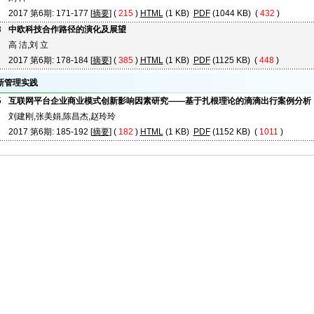
2017 第6期: 171-177 [
摘要
] (
215
)
HTML
(1 KB)
PDF
(1044 KB) (
432
)
8
中欧科技合作路径的演化及展望
高 洁,刘 立
2017 第6期: 178-184 [
摘要
] (
385
)
HTML
(1 KB)
PDF
(1125 KB) (
448
)
新管理实践
5
互联网平台企业商业模式创新影响因素研究——基于扎根理论的滴滴出行案例分析
刘建刚,张美娟,陈昌杰,赵玲玲
2017 第6期: 185-192 [
摘要
] (
182
)
HTML
(1 KB)
PDF
(1152 KB) (
1011
)