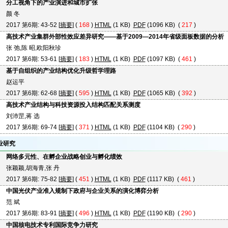
分工视角下的产业演进和城市扩张
颜 冬
2017 第6期: 43-52 [
摘要
] (
168
)
HTML
(1 KB)
PDF
(1096 KB) (
217
)
高技术产业集群外部性效应差异研究——基于2009—2014年省级面板数据的分析
张 弛,陈 昭,欧阳秋珍
2017 第6期: 53-61 [
摘要
] (
183
)
HTML
(1 KB)
PDF
(1097 KB) (
461
)
基于自组织的产业结构优化升级哲学理路
赵运平
2017 第6期: 62-68 [
摘要
] (
595
)
HTML
(1 KB)
PDF
(1065 KB) (
392
)
高技术产业结构与科技资源投入结构匹配关系测度
刘沛罡,蒋 选
2017 第6期: 69-74 [
摘要
] (
371
)
HTML
(1 KB)
PDF
(1104 KB) (
290
)
业研究
网络多元性、在孵企业战略创业与孵化绩效
张颖颖,胡海青,张 丹
2017 第6期: 75-82 [
摘要
] (
451
)
HTML
(1 KB)
PDF
(1117 KB) (
461
)
中国光伏产业准入规制下政府与企业关系的演化博弈分析
范 斌
2017 第6期: 83-91 [
摘要
] (
496
)
HTML
(1 KB)
PDF
(1190 KB) (
290
)
中国核电技术专利国际竞争力研究