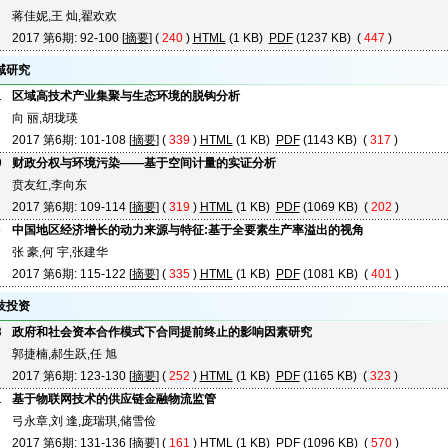
蒋佳妮,王 灿,翟欢欢
2017 第6期: 92-100 [
摘要
] (
240
)
HTML
(1 KB)
PDF
(1237 KB) (
447
)
域研究
1
区域高技术产业集聚与生态环境的脱钩分析
向 丽,胡珑瑛
2017 第6期: 101-108 [
摘要
] (
339
)
HTML
(1 KB)
PDF
(1143 KB) (
317
)
9
财政分权与环境污染——基于空间计量的实证分析
贲友红,李向东
2017 第6期: 109-114 [
摘要
] (
319
)
HTML
(1 KB)
PDF
(1069 KB) (
202
)
5
中国地区经济增长的动力来源与特征:基于全要素生产率溢出的视角
张 豪,何 宇,张建华
2017 第6期: 115-122 [
摘要
] (
335
)
HTML
(1 KB)
PDF
(1081 KB) (
401
)
技投资
3
政府和社会资本合作模式下合同提前终止的影响因素研究
郭捷楠,郝生跃,任 旭
2017 第6期: 123-130 [
摘要
] (
252
)
HTML
(1 KB)
PDF
(1165 KB) (
323
)
1
基于物联网技术的供应链金融物流监管
弓永章,刘 逢,庞瑞琪,储雪俭
2017 第6期: 131-136 [
摘要
] (
161
)
HTML
(1 KB)
PDF
(1096 KB) (
570
)