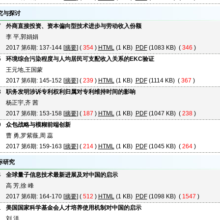
究与探讨
7
外商直接投资、资本偏向型技术进步与劳动收入份额
李 平,郭娟娟
2017 第6期: 137-144 [
摘要
] (
354
)
HTML
(1 KB)
PDF
(1083 KB) (
346
)
5
环境综合污染程度与人均居民可支配收入关系的EKC验证
王元地,王国蒙
2017 第6期: 145-152 [
摘要
] (
239
)
HTML
(1 KB)
PDF
(1114 KB) (
367
)
3
职务发明涉诉专利权利归属对专利维持时间的影响
杨正宇,齐 茜
2017 第6期: 153-158 [
摘要
] (
187
)
HTML
(1 KB)
PDF
(1047 KB) (
238
)
9
众包战略与模糊前端创新
曹 勇,罗紫薇,周 蕊
2017 第6期: 159-163 [
摘要
] (
214
)
HTML
(1 KB)
PDF
(1045 KB) (
264
)
际研究
4
全球量子信息技术最新进展及对中国的启示
高 芳,徐 峰
2017 第6期: 164-170 [
摘要
] (
512
)
HTML
(1 KB)
PDF
(1098 KB) (
1547
)
1
美国国家科学基金会人才培养使用机制对中国的启示
刘 洋