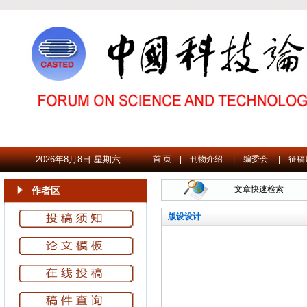
2026年8月8日 星期六
首 页
|
刊物介绍
|
编委会
|
征稿
文章快速检索
作者区
版设设计