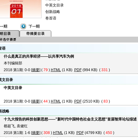
中英文目录
创新战略
卷首语
首语
什么是真正的共享经济——以共享汽车为例
本刊编辑部
2018 第1期: 0-0 [
摘要
] (
79
)
HTML
(1 KB)
PDF
(994 KB) (
331
)
英文目录
中英文目录
2018 第1期: 0-0 [
摘要
] (
44
)
HTML
(1 KB)
PDF
(2510 KB) (
83
)
新战略
十九大报告的科技创新思想——"新时代中国特色社会主义思想"首届智库论坛综述
都超飞, 袁健红
2018 第1期: 1-6 [
摘要
] (
308
)
HTML
(1 KB)
PDF
(4799 KB) (
450
)