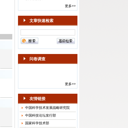
与治理”专栏征稿启事
更多>>
·
编辑部举办“科学学发展回顾”专
题讲座
文章快速检索
·
新一届《中国科技论坛》期刊顾
问委员会年度会议召开
·
2024-2025年度《中国科技论
坛》选题会在京召开
·
第15届《中国科技论坛》“面向中
国式现代化的科技创新”学术会议
问卷调查
通知
·
《中国科技论坛》杂志社召开
2018年选题会
·
“中国科技论坛·创新驱动发展与
更多>>
供给侧结构性改革”会议通知
·
“中国科技论坛·科技创新与供给
友情链接
侧结构性改革”预通知
·
关于邀请参加“《中国科技论坛》
中国科学技术发展战略研究院
作者、审稿人和编辑座谈会”的函
中国科技论坛发行部
(镇江、南京)
国家科学技术部
·
2015年《中国科技论坛》征集面