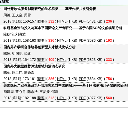
际研究
0
国外开放式服务创新研究的学术群类——基于作者共被引分析
周键, 王庆金, 周雪
2018 第1期: 150-157 [
摘要
] (
132
)
HTML
(1 KB)
PDF
(5431 KB) (
236
)
8
科研基金资助投入与高水平国际论文产出研究——基于六国SCI论文的实证分析
陈秋怡, 刘海波
2018 第1期: 158-163 [
摘要
] (
336
)
HTML
(1 KB)
PDF
(3586 KB) (
193
)
4
国内外产学研合作培养创新型人才模式比较分析
陈恒, 初国刚, 侯建
2018 第1期: 164-172 [
摘要
] (
409
)
HTML
(1 KB)
PDF
(6823 KB) (
333
)
3
国内外大数据推荐算法领域前沿动态研究
陈军, 谢卫红, 陈扬森
2018 第1期: 173-181 [
摘要
] (
386
)
HTML
(1 KB)
PDF
(6634 KB) (
756
)
2
美国医药产业创新政策环境研究及对中国的启示——基于阿法依泊汀研发的实证研
颜建周, 董心月, 陈永法, 王梦媛, 邵蓉
2018 第1期: 182-188 [
摘要
] (
213
)
HTML
(1 KB)
PDF
(4977 KB) (
560
)