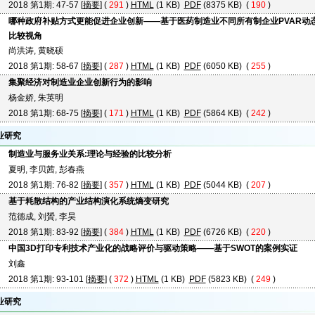
2018 第1期: 47-57 [
摘要
] (
291
)
HTML
(1 KB)
PDF
(8375 KB) (
190
)
哪种政府补贴方式更能促进企业创新——基于医药制造业不同所有制企业PVAR动
比较视角
尚洪涛, 黄晓硕
2018 第1期: 58-67 [
摘要
] (
287
)
HTML
(1 KB)
PDF
(6050 KB) (
255
)
集聚经济对制造业企业创新行为的影响
杨金娇, 朱英明
2018 第1期: 68-75 [
摘要
] (
171
)
HTML
(1 KB)
PDF
(5864 KB) (
242
)
业研究
制造业与服务业关系:理论与经验的比较分析
夏明, 李贝茜, 彭春燕
2018 第1期: 76-82 [
摘要
] (
357
)
HTML
(1 KB)
PDF
(5044 KB) (
207
)
基于耗散结构的产业结构演化系统熵变研究
范德成, 刘贇, 李昊
2018 第1期: 83-92 [
摘要
] (
384
)
HTML
(1 KB)
PDF
(6726 KB) (
220
)
中国3D打印专利技术产业化的战略评价与驱动策略——基于SWOT的案例实证
刘鑫
2018 第1期: 93-101 [
摘要
] (
372
)
HTML
(1 KB)
PDF
(5823 KB) (
249
)
业研究