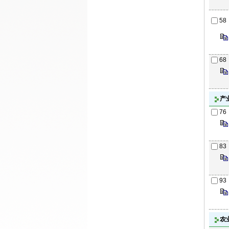
58
68
产
76
83
93
农