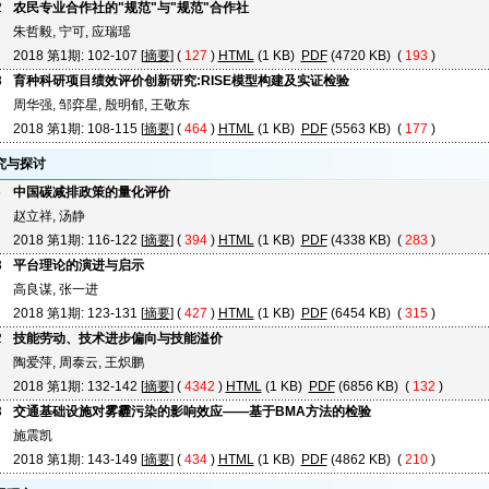
2
农民专业合作社的"规范"与"规范"合作社
朱哲毅, 宁可, 应瑞瑶
2018 第1期: 102-107 [
摘要
] (
127
)
HTML
(1 KB)
PDF
(4720 KB) (
193
)
8
育种科研项目绩效评价创新研究:RISE模型构建及实证检验
周华强, 邹弈星, 殷明郁, 王敬东
2018 第1期: 108-115 [
摘要
] (
464
)
HTML
(1 KB)
PDF
(5563 KB) (
177
)
究与探讨
6
中国碳减排政策的量化评价
赵立祥, 汤静
2018 第1期: 116-122 [
摘要
] (
394
)
HTML
(1 KB)
PDF
(4338 KB) (
283
)
3
平台理论的演进与启示
高良谋, 张一进
2018 第1期: 123-131 [
摘要
] (
427
)
HTML
(1 KB)
PDF
(6454 KB) (
315
)
2
技能劳动、技术进步偏向与技能溢价
陶爱萍, 周泰云, 王炽鹏
2018 第1期: 132-142 [
摘要
] (
4342
)
HTML
(1 KB)
PDF
(6856 KB) (
132
)
3
交通基础设施对雾霾污染的影响效应——基于BMA方法的检验
施震凯
2018 第1期: 143-149 [
摘要
] (
434
)
HTML
(1 KB)
PDF
(4862 KB) (
210
)