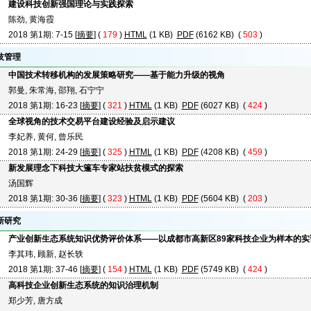
建设科技创新强国理论与实践探索
陈劲, 黄海霞
2018 第1期: 7-15 [
摘要
] (
179
)
HTML
(1 KB)
PDF
(6162 KB) (
503
)
技管理
中国技术转移机构的发展策略研究——基于能力升级的视角
郭曼, 朱常海, 邵翔, 石宁宁
2018 第1期: 16-23 [
摘要
] (
321
)
HTML
(1 KB)
PDF
(6027 KB) (
424
)
全球视角的技术交易平台建设经验及启示建议
李妃养, 黄何, 曾乐民
2018 第1期: 24-29 [
摘要
] (
325
)
HTML
(1 KB)
PDF
(4208 KB) (
459
)
新发展理念下科技大篷车专家站扶贫模式的探索
汤国辉
2018 第1期: 30-36 [
摘要
] (
323
)
HTML
(1 KB)
PDF
(5604 KB) (
203
)
新研究
产业创新生态系统知识优势评价体系——以成都市高新区89家科技企业为样本的实
李其玮, 顾新, 赵长轶
2018 第1期: 37-46 [
摘要
] (
154
)
HTML
(1 KB)
PDF
(5749 KB) (
424
)
高科技企业创新生态系统的知识治理机制
郑少芳, 唐方成