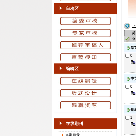
审稿区
卷
0
编辑区
中
0
创
1
在线期刊
当期目录