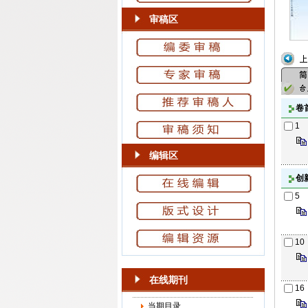
审稿区
卷
1
编辑区
创
5
10
在线期刊
16
当期目录