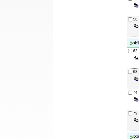
56
企
62
68
74
79
区