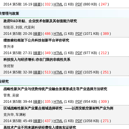
2014 第5期: 16-19 [
摘要
] (
332
)
HTML
(1 KB)
PDF
(880 KB) (
247
)
共管理与政策
政府R&D补贴、企业技术创新及其创值能力研究
邹彩芬, 刘双, 代亚利
2014 第5期: 20-26 [
摘要
] (
486
)
HTML
(1 KB)
PDF
(1071 KB) (
389
)
绩效棱柱框架下公共科技创新平台评价研究
李升泽
2014 第5期: 27-31 [
摘要
] (
349
)
HTML
(1 KB)
PDF
(977 KB) (
212
)
科技投入与经济增长:存在门限的非线性关系
张优智
2014 第5期: 32-38 [
摘要
] (
513
)
HTML
(1 KB)
PDF
(1025 KB) (
251
)
业研究
战略性新兴产业与优势传统产业融合发展形成主导产业选择方法研究
菅青, 吴骏
2014 第5期: 39-44 [
摘要
] (
335
)
HTML
(1 KB)
PDF
(954 KB) (
309
)
区域战略性新兴产业重点领域选择研究 ——以西安航空新材料产业为例
党兴华, 车渊彬
2014 第5期: 45-49 [
摘要
] (
437
)
HTML
(1 KB)
PDF
(1058 KB) (
271
)
高技术产业不同来源科研经费投入绩效实证研究