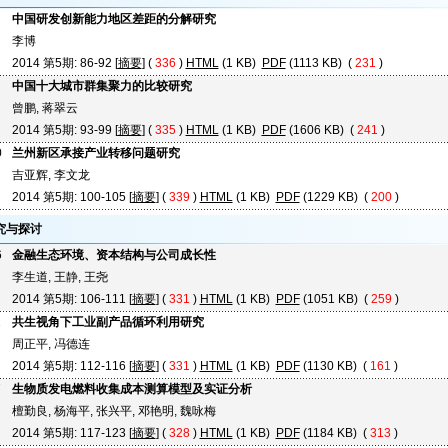
中国研发创新能力地区差距的分解研究
李博
2014 第5期: 86-92 [
摘要
] (
336
)
HTML
(1 KB)
PDF
(1113 KB) (
231
)
中国十大城市群集聚力的比较研究
曾鹏, 蒋翠云
2014 第5期: 93-99 [
摘要
] (
335
)
HTML
(1 KB)
PDF
(1606 KB) (
241
)
0
兰州新区承接产业转移问题研究
吉亚辉, 李文龙
2014 第5期: 100-105 [
摘要
] (
339
)
HTML
(1 KB)
PDF
(1229 KB) (
200
)
究与探讨
6
金融生态环境、资本结构与公司成长性
李生道, 王静, 王尧
2014 第5期: 106-111 [
摘要
] (
331
)
HTML
(1 KB)
PDF
(1051 KB) (
259
)
2
共生视角下工业副产品循环利用研究
周正平, 冯德连
2014 第5期: 112-116 [
摘要
] (
331
)
HTML
(1 KB)
PDF
(1130 KB) (
161
)
7
生物质发电燃料收集成本测算模型及实证分析
檀勤良, 杨海平, 张兴平, 邓艳明, 魏咏梅
2014 第5期: 117-123 [
摘要
] (
328
)
HTML
(1 KB)
PDF
(1184 KB) (
313
)