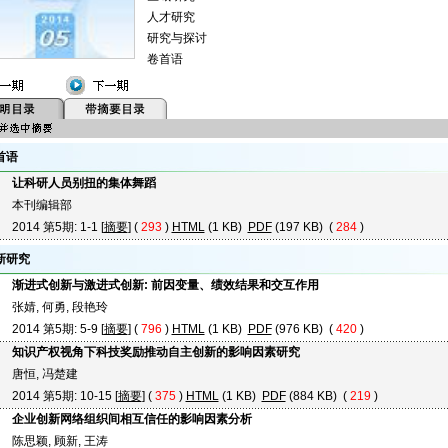
人才研究
研究与探讨
卷首语
首语
让科研人员别扭的集体舞蹈
本刊编辑部
2014 第5期: 1-1 [
摘要
] (
293
)
HTML
(1 KB)
PDF
(197 KB) (
284
)
新研究
渐进式创新与激进式创新: 前因变量、绩效结果和交互作用
张婧, 何勇, 段艳玲
2014 第5期: 5-9 [
摘要
] (
796
)
HTML
(1 KB)
PDF
(976 KB) (
420
)
知识产权视角下科技奖励推动自主创新的影响因素研究
唐恒, 冯楚建
2014 第5期: 10-15 [
摘要
] (
375
)
HTML
(1 KB)
PDF
(884 KB) (
219
)
企业创新网络组织间相互信任的影响因素分析
陈思颖, 顾新, 王涛