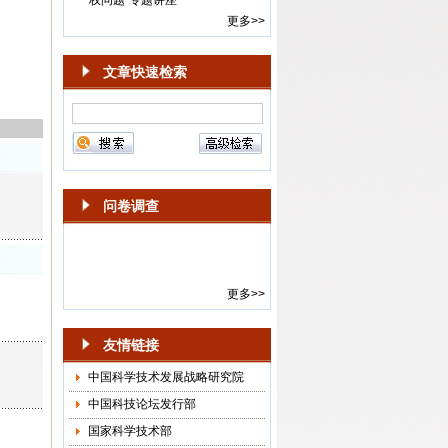
·
《中国科技论坛》期刊召开编委
更多>>
会年度会议
·
《中国科技论坛》“智能体的风险
与治理”专栏征稿启事
文章快速检索
·
编辑部举办“科学学发展回顾”专
题讲座
·
新一届《中国科技论坛》期刊顾
问委员会年度会议召开
·
2024-2025年度《中国科技论
坛》选题会在京召开
问卷调查
·
第15届《中国科技论坛》“面向中
国式现代化的科技创新”学术会议
通知
·
《中国科技论坛》杂志社召开
更多>>
2018年选题会
·
“中国科技论坛·创新驱动发展与
友情链接
供给侧结构性改革”会议通知
中国科学技术发展战略研究院
·
“中国科技论坛·科技创新与供给
侧结构性改革”预通知
中国科技论坛发行部
·
关于邀请参加“《中国科技论坛》
国家科学技术部
作者、审稿人和编辑座谈会”的函