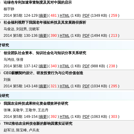
4
论绿色专利加速审查制度及其对中国的启示
杨宇静
2014 第5期: 124-129 [
摘要
] (
481
)
HTML
(1 KB)
PDF
(1349 KB) (
259
)
0
社会福利视野下我国老年福祉科技及其发展路径探析
马俊达, 刘冠男, 沈晓军
2014 第5期: 130-136 [
摘要
] (
390
)
HTML
(1 KB)
PDF
(1494 KB) (
213
)
才研究
7
创业团队社会资本、知识社会化与知识分享关系研究
马鸿佳, 张倩
2014 第5期: 137-142 [
摘要
] (
340
)
HTML
(1 KB)
PDF
(988 KB) (
238
)
3
CEO薪酬契约设计、研发投资行为与公司价值创造
刘振
2014 第5期: 143-148 [
摘要
] (
321
)
HTML
(1 KB)
PDF
(1034 KB) (
295
)
业研究
9
我国农业科技成果转化资金绩效评价研究
张琳, 吴敬学, 王敬华, 王志丹
2014 第5期: 149-154 [
摘要
] (
392
)
HTML
(1 KB)
PDF
(1063 KB) (
303
)
5
TRIZ推动农业科技创新的影响因素实证研究
赵军洁, 陈宝峰, 卢兵友