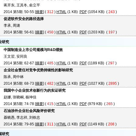
蒋开东, 王其冬, 俞立平
2014 第5期: 50-55 [
摘要
] (
312
)
HTML
(1 KB)
PDF
(1054 KB) (
243
)
促进软件安全的路径选择
李承, 周潞
2014 第5期: 56-61 [
摘要
] (
450
)
HTML
(1 KB)
PDF
(1203 KB) (
197
)
业研究
中国制造业上市公司规模与R&D绩效
王文翌, 安同良
2014 第5期: 62-67 [
摘要
] (
485
)
HTML
(1 KB)
PDF
(1189 KB) (
297
)
企业社会责任对竞争优势持续性的影响研究
陈承, 周中林
2014 第5期: 68-73 [
摘要
] (
482
)
HTML
(1 KB)
PDF
(1027 KB) (
2895
)
我国中小企业技术创新行为的实证研究
赵娜, 张晓峒, 杨坤佳
2014 第5期: 74-78 [
摘要
] (
415
)
HTML
(1 KB)
PDF
(979 KB) (
265
)
石油涉外企业社会风险评价研究
聂晓愚, 李志祥, 刘铁忠
2014 第5期: 79-85 [
摘要
] (
311
)
HTML
(1 KB)
PDF
(1149 KB) (
208
)
域研究