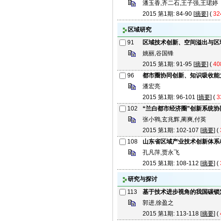
潘玉香,齐二石,王子强,王珺婷
2015 第1期: 84-90 [
摘要
] (
32
区域研究
91
区域技术创新、空间溢出与区
姚丽,谷国锋
2015 第1期: 91-95 [
摘要
] (
40
96
都市圈协同创新、知识吸收能
潘宏亮
2015 第1期: 96-101 [
摘要
] (
3
102
“兰白都市经济圈”创新系统协
张小鸋,玄兆辉,蔺爽,付英
2015 第1期: 102-107 [
摘要
] (
108
山东省区域产业技术创新体系
孔凡萍,贾永飞
2015 第1期: 108-112 [
摘要
] (
研究与探讨
113
基于技术进步视角的我国碳锁
郭进,徐盈之
2015 第1期: 113-118 [
摘要
] (