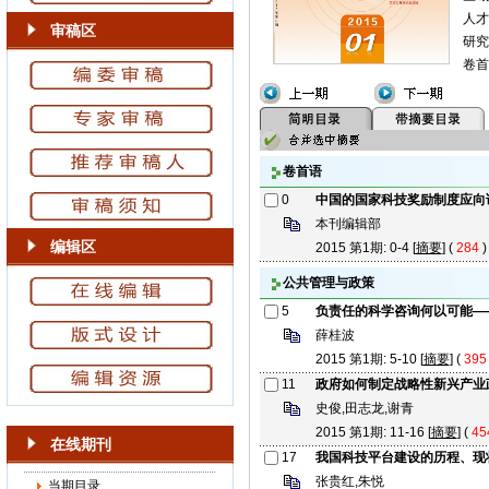
人才
审稿区
研究
卷首
卷首语
0
中国的国家科技奖励制度应向
本刊编辑部
编辑区
2015 第1期: 0-4 [
摘要
] (
284
公共管理与政策
5
负责任的科学咨询何以可能—
薛桂波
2015 第1期: 5-10 [
摘要
] (
395
11
政府如何制定战略性新兴产业
史俊,田志龙,谢青
2015 第1期: 11-16 [
摘要
] (
45
在线期刊
17
我国科技平台建设的历程、现
张贵红,朱悦
当期目录