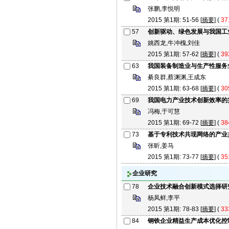
张鹏,李悦明
2015 第1期: 51-56 [
摘要
] (
37
57
创新驱动、绿色发展与我国工
姚西龙,牛冲槐,刘佳
2015 第1期: 57-62 [
摘要
] (
39
63
我国装备制造业与生产性服务
綦良群,蔡渊渊,王成东
2015 第1期: 63-68 [
摘要
] (
30
69
我国电力产业技术创新效率的
冯梅,于可慧
2015 第1期: 69-72 [
摘要
] (
38
73
基于专利技术共现网络的产业
张昕,姜马
2015 第1期: 73-77 [
摘要
] (
35
企业研究
78
企业技术融合创新模式选择研
杨凤鲜,李平
2015 第1期: 78-83 [
摘要
] (
33
84
钢铁企业精益生产成本优化控