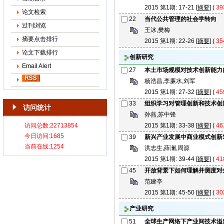
2015 第1期: 17-21 [
摘要
] (
39
论文检索
22
当代公共管理的社会学转向
过刊浏览
王冰,樊梅
摘要点击排行
2015 第1期: 22-26 [
摘要
] (
35
论文下载排行
创新研究
Email Alert
27
本土市场规模对技术创新能力
杨浩昌,李廉水,刘军
2015 第1期: 27-32 [
摘要
] (
45
33
组织学习对管理创新和技术创
访问统计
孙燕,苏中锋
2015 第1期: 33-38 [
摘要
] (
46
39
新兴产业发展中商业模式创新
洪志生,薛澜,周源
2015 第1期: 39-44 [
摘要
] (
41
45
开放背景下如何理解并测度对
范建亭
2015 第1期: 45-50 [
摘要
] (
30
产业研究
51
全球生产网络下产业间技术溢