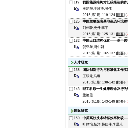
119
我国能源结构对低碳经济的作
王韶华,于维洋,张伟
2015 第1期: 119-124 [
摘要
] (
125
中国主要煤炭基地生态环境脆
刘佳骏,史丹,李宇
2015 第1期: 125-131 [
摘要
] (
132
中国出口结构优化——基于碳
贺亚琴,冯中朝
2015 第1期: 132-137 [
摘要
] (
人才研究
138
团队创新行为与标准化工作实
王双龙,马璇
2015 第1期: 138-142 [
摘要
] (
143
理工科硕士生健康理念及行为
孟艳霞
2015 第1期: 143-149 [
摘要
] (
国际研究
150
中美高校技术转移效率比较—
叶静怡,杨洋,韩佳伟,李晨乐