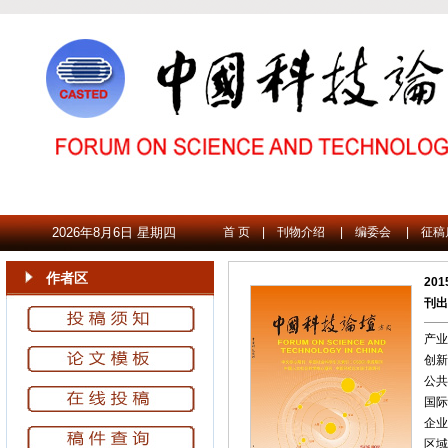
2026年8月6日 星期四
首 页
|
刊物介绍
|
编委会
|
征稿
作者区
20
刊出
产业
创新
公共
国际
企业
区域