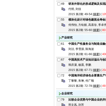
49
研发外部化的形成逻辑及实现
代明, 刘佳
2015 第2期: 49-54 [
摘要
] (
10
55
模块化设计对绿色建筑全寿命
何伟怡, 方绘丽, 高喜珍, 李卓
2015 第2期: 55-60 [
摘要
] (
80
产业研究
61
中国生产性服务业与制造业融
刘洁, 李雪源, 陈海波
2015 第2期: 61-66 [
摘要
] (
40
67
中国高技术产业知识溢出与创
韩庆潇, 杨晨, 李鹏
2015 第2期: 67-71 [
摘要
] (
20
72
中国海洋经济绿色全要素生产
丁黎黎, 朱琳, 何广顺
2015 第2期: 72-78 [
摘要
] (
49
企业研究
79
比较企业优势与中国企业的并
邢文凤, 刘芳