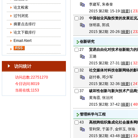
李建军, 朱春奎
论文检索
2015 第2期: 15-19 [
摘要
] (
23
过刊浏览
20
中国创业风险投资的发展近况
摘要点击排行
张明喜, 郭戎
2015 第2期: 20-26 [
摘要
] (
23
论文下载排行
Email Alert
创新研究
27
贸易自由化对技术创新能力的
王璐
2015 第2期: 27-31 [
摘要
] (
32
访问统计
32
社交媒体对科技创新网络的影
赵付春, 邓少军
2015 第2期: 32-36 [
摘要
] (
24
37
破坏性创新与新兴技术产品商
黄海霞, 张治河
2015 第2期: 37-42 [
摘要
] (
46
管理科学与工程
43
高校跨组织集成化社会服务网
菅利荣, 于菡子, 金怀玉, 张瑜
2015 第2期: 43-48 [
摘要
] (
31