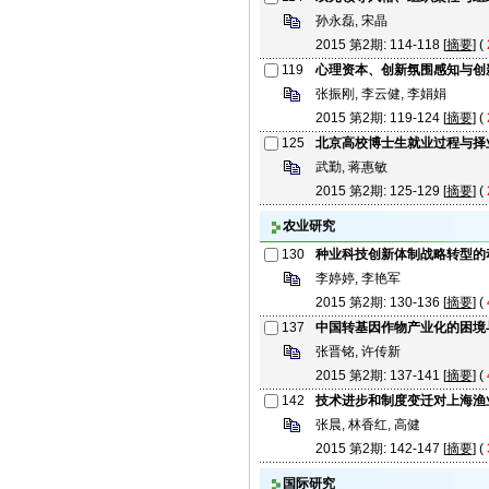
孙永磊, 宋晶
2015 第2期: 114-118 [
摘要
] (
119
心理资本、创新氛围感知与创
张振刚, 李云健, 李娟娟
2015 第2期: 119-124 [
摘要
] (
125
北京高校博士生就业过程与择
武勤, 蒋惠敏
2015 第2期: 125-129 [
摘要
] (
农业研究
130
种业科技创新体制战略转型的
李婷婷, 李艳军
2015 第2期: 130-136 [
摘要
] (
137
中国转基因作物产业化的困境
张晋铭, 许传新
2015 第2期: 137-141 [
摘要
] (
142
技术进步和制度变迁对上海渔
张晨, 林香红, 高健
2015 第2期: 142-147 [
摘要
] (
国际研究