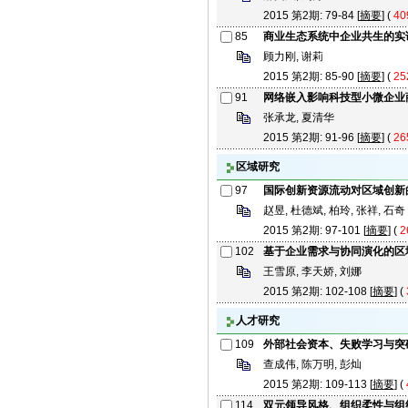
2015 第2期: 79-84 [
摘要
] (
40
85
商业生态系统中企业共生的实
顾力刚, 谢莉
2015 第2期: 85-90 [
摘要
] (
25
91
网络嵌入影响科技型小微企业
张承龙, 夏清华
2015 第2期: 91-96 [
摘要
] (
26
区域研究
97
国际创新资源流动对区域创新
赵昱, 杜德斌, 柏玲, 张祥, 石奇
2015 第2期: 97-101 [
摘要
] (
2
102
基于企业需求与协同演化的区
王雪原, 李天娇, 刘娜
2015 第2期: 102-108 [
摘要
] (
人才研究
109
外部社会资本、失败学习与突
查成伟, 陈万明, 彭灿
2015 第2期: 109-113 [
摘要
] (
114
双元领导风格、组织柔性与组