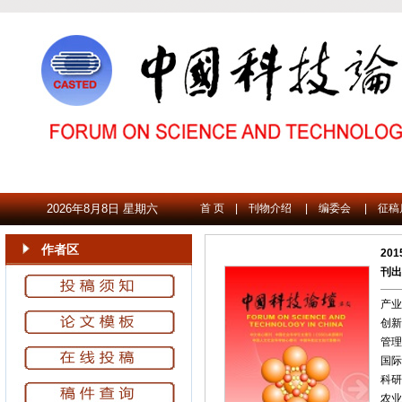
2026年8月8日 星期六
首 页
|
刊物介绍
|
编委会
|
征稿
作者区
20
刊出
产业
创新
管理
国际
科研
农业