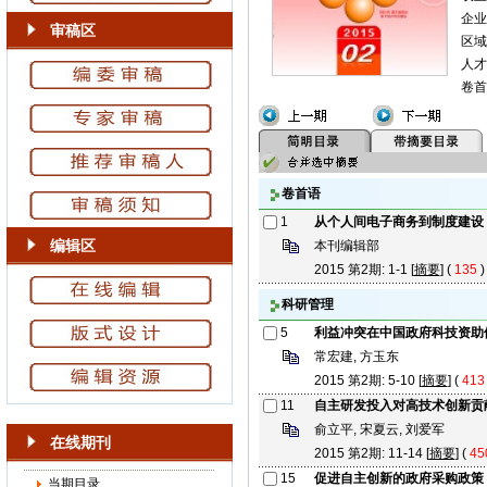
企业
审稿区
区域
人才
卷首
卷首语
1
从个人间电子商务到制度建设
编辑区
本刊编辑部
2015 第2期: 1-1 [
摘要
] (
135
科研管理
5
利益冲突在中国政府科技资助
常宏建, 方玉东
2015 第2期: 5-10 [
摘要
] (
413
11
自主研发投入对高技术创新贡
俞立平, 宋夏云, 刘爱军
在线期刊
2015 第2期: 11-14 [
摘要
] (
45
15
促进自主创新的政府采购政策
当期目录