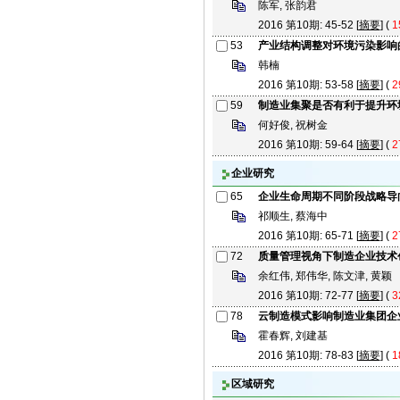
陈军, 张韵君
2016 第10期: 45-52 [
摘要
] (
1
53
产业结构调整对环境污染影响
韩楠
2016 第10期: 53-58 [
摘要
] (
2
59
制造业集聚是否有利于提升环
何好俊, 祝树金
2016 第10期: 59-64 [
摘要
] (
2
企业研究
65
企业生命周期不同阶段战略导
祁顺生, 蔡海中
2016 第10期: 65-71 [
摘要
] (
2
72
质量管理视角下制造企业技术
余红伟, 郑伟华, 陈文津, 黄颖
2016 第10期: 72-77 [
摘要
] (
3
78
云制造模式影响制造业集团企
霍春辉, 刘建基
2016 第10期: 78-83 [
摘要
] (
1
区域研究