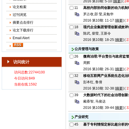
2016 第10期: 5-10 [
摘要
] (
24
论文检索
11
高校内部协同创新的动力机制研
罗占收,邵 莹,吴勉华
过刊浏览
2016 第10期: 11-17 [
摘要
] (
3
摘要点击排行
18
现代企业集团管理创新成效评
论文下载排行
陈武, 柴莹, 王新令
Email Alert
2016 第10期: 18-25 [
摘要
] (
2
公共管理与政策
26
微商治理:平台责任与政府监
访问统计
周辉
2016 第10期: 26-31 [
摘要
] (
2
32
移动互联网产业系统生态化治
彭本红, 鲁倩
2016 第10期: 32-38 [
摘要
] (
1
39
大数据时代下的社会治理创新
戴香智, 马俊达
2016 第10期: 39-44 [
摘要
] (
3
产业研究
45
基于专利情报定标比超分析的