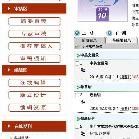
研究
审稿区
中英
供应
卷首
中英文目录
1
中英文目录
编辑区
2016 第10期: 1-1 [
摘要
] (
103
卷首语
2
卷首语
2016 第10期: 2-4 [
摘要
] (
109
创新研究
在线期刊
5
生产方式绿色化的技术创新体
杨博, 赵建军
当期目录