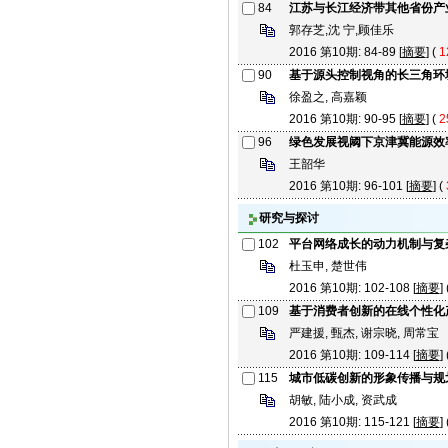
84
江苏与长江经济带其他省份产
郭存芝,沈 宁,顾佳乐
2016 第10期: 84-89 [
摘要
] (
1
90
基于源头控制视角的长三角环
徐盈之, 高嘉颖
2016 第10期: 90-95 [
摘要
] (
2
96
绿色发展视阈下京津冀能源效
王韶华
2016 第10期: 96-101 [
摘要
] (
研究与探讨
102
平台网络成长的动力机制与复
杜玉申, 楚世伟
2016 第10期: 102-108 [
摘要
] 
109
基于消费者创新的在线个性化
严建援, 甄杰, 谢宗晓, 周常宝
2016 第10期: 109-114 [
摘要
] 
115
城市低碳创新的形象传播与规
胡敏, 陆小成, 资武成
2016 第10期: 115-121 [
摘要
] 