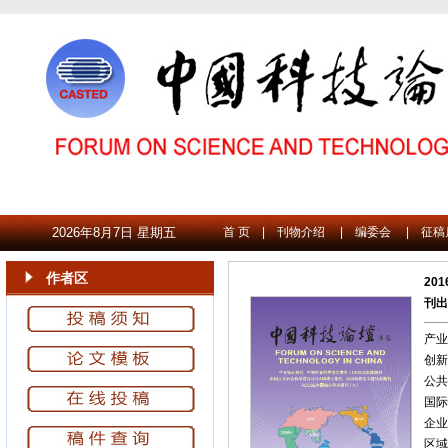
2026年8月7日 星期五
首 页
|
刊物介绍
|
编委会
|
征稿
作者区
201
刊出
产业
创新
公共
国际
企业
区域