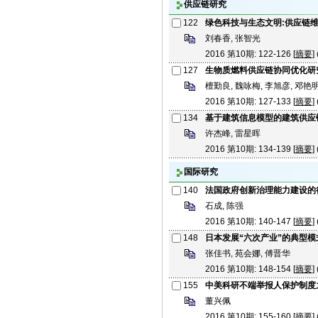
供应链研究
122
绿色科技与生态文明:供应链
刘春香, 张智光
2016 第10期: 122-126 [
摘要
] 
127
生物质燃料供应链协同优化研
檀勤良, 魏咏梅, 李旭彦, 邓艳
2016 第10期: 127-133 [
摘要
] 
134
基于建筑信息模型的建筑供应
许杰峰, 雷星晖
2016 第10期: 134-139 [
摘要
] 
国际研究
140
法国政府创新治理能力建设的
石成, 陈强
2016 第10期: 140-147 [
摘要
] 
148
日本发展“六次产业”的典型
张佳书, 苑会娜, 傅晋华
2016 第10期: 148-154 [
摘要
] 
155
中美科研不端举报人保护制度
董兴佩
2016 第10期: 155-160 [
摘要
] 