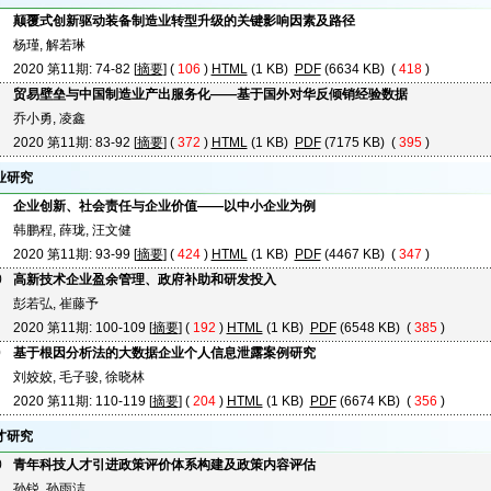
颠覆式创新驱动装备制造业转型升级的关键影响因素及路径
杨瑾, 解若琳
2020 第11期: 74-82 [
摘要
] (
106
)
HTML
(1 KB)
PDF
(6634 KB) (
418
)
贸易壁垒与中国制造业产出服务化——基于国外对华反倾销经验数据
乔小勇, 凌鑫
2020 第11期: 83-92 [
摘要
] (
372
)
HTML
(1 KB)
PDF
(7175 KB) (
395
)
业研究
企业创新、社会责任与企业价值——以中小企业为例
韩鹏程, 薛珑, 汪文健
2020 第11期: 93-99 [
摘要
] (
424
)
HTML
(1 KB)
PDF
(4467 KB) (
347
)
0
高新技术企业盈余管理、政府补助和研发投入
彭若弘, 崔藤予
2020 第11期: 100-109 [
摘要
] (
192
)
HTML
(1 KB)
PDF
(6548 KB) (
385
)
0
基于根因分析法的大数据企业个人信息泄露案例研究
刘姣姣, 毛子骏, 徐晓林
2020 第11期: 110-119 [
摘要
] (
204
)
HTML
(1 KB)
PDF
(6674 KB) (
356
)
才研究
0
青年科技人才引进政策评价体系构建及政策内容评估
孙锐, 孙雨洁