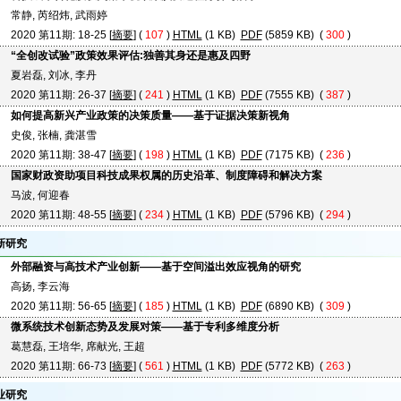
常静, 芮绍炜, 武雨婷
2020 第11期: 18-25 [
摘要
] (
107
)
HTML
(1 KB)
PDF
(5859 KB) (
300
)
“全创改试验”政策效果评估:独善其身还是惠及四野
夏岩磊, 刘冰, 李丹
2020 第11期: 26-37 [
摘要
] (
241
)
HTML
(1 KB)
PDF
(7555 KB) (
387
)
如何提高新兴产业政策的决策质量——基于证据决策新视角
史俊, 张楠, 龚湛雪
2020 第11期: 38-47 [
摘要
] (
198
)
HTML
(1 KB)
PDF
(7175 KB) (
236
)
国家财政资助项目科技成果权属的历史沿革、制度障碍和解决方案
马波, 何迎春
2020 第11期: 48-55 [
摘要
] (
234
)
HTML
(1 KB)
PDF
(5796 KB) (
294
)
新研究
外部融资与高技术产业创新——基于空间溢出效应视角的研究
高扬, 李云海
2020 第11期: 56-65 [
摘要
] (
185
)
HTML
(1 KB)
PDF
(6890 KB) (
309
)
微系统技术创新态势及发展对策——基于专利多维度分析
葛慧磊, 王培华, 席献光, 王超
2020 第11期: 66-73 [
摘要
] (
561
)
HTML
(1 KB)
PDF
(5772 KB) (
263
)
业研究