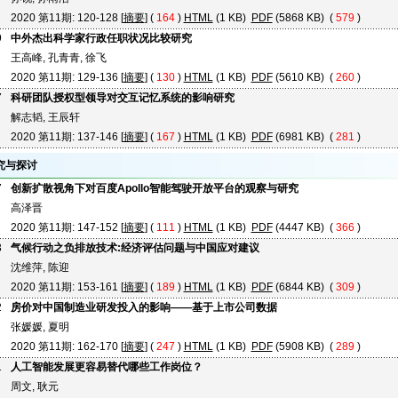
2020 第11期: 120-128 [
摘要
] (
164
)
HTML
(1 KB)
PDF
(5868 KB) (
579
)
9
中外杰出科学家行政任职状况比较研究
王高峰, 孔青青, 徐飞
2020 第11期: 129-136 [
摘要
] (
130
)
HTML
(1 KB)
PDF
(5610 KB) (
260
)
7
科研团队授权型领导对交互记忆系统的影响研究
解志韬, 王辰轩
2020 第11期: 137-146 [
摘要
] (
167
)
HTML
(1 KB)
PDF
(6981 KB) (
281
)
究与探讨
7
创新扩散视角下对百度Apollo智能驾驶开放平台的观察与研究
高泽晋
2020 第11期: 147-152 [
摘要
] (
111
)
HTML
(1 KB)
PDF
(4447 KB) (
366
)
3
气候行动之负排放技术:经济评估问题与中国应对建议
沈维萍, 陈迎
2020 第11期: 153-161 [
摘要
] (
189
)
HTML
(1 KB)
PDF
(6844 KB) (
309
)
2
房价对中国制造业研发投入的影响——基于上市公司数据
张媛媛, 夏明
2020 第11期: 162-170 [
摘要
] (
247
)
HTML
(1 KB)
PDF
(5908 KB) (
289
)
1
人工智能发展更容易替代哪些工作岗位？
周文, 耿元