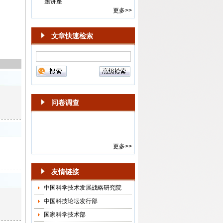
·
新一届《中国科技论坛》期刊顾
更多>>
问委员会年度会议召开
·
2024-2025年度《中国科技论
文章快速检索
坛》选题会在京召开
·
第15届《中国科技论坛》“面向中
国式现代化的科技创新”学术会议
通知
·
《中国科技论坛》杂志社召开
2018年选题会
·
“中国科技论坛·创新驱动发展与
问卷调查
供给侧结构性改革”会议通知
·
“中国科技论坛·科技创新与供给
侧结构性改革”预通知
·
关于邀请参加“《中国科技论坛》
更多>>
作者、审稿人和编辑座谈会”的函
(镇江、南京)
友情链接
·
2015年《中国科技论坛》征集面
中国科学技术发展战略研究院
向我国“十三五”时期的管理学研
究论文
中国科技论坛发行部
国家科学技术部