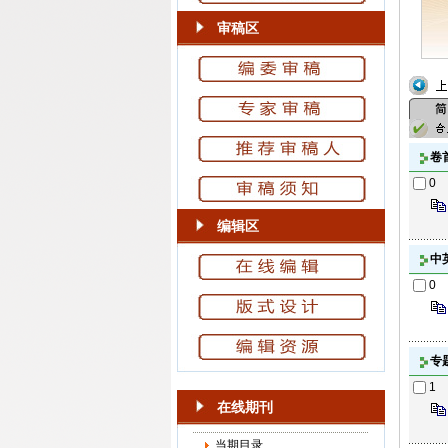
审稿区
卷
0
编辑区
中
0
专
1
在线期刊
当期目录