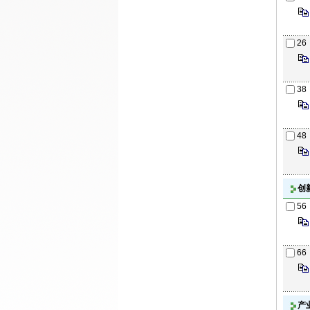
26
38
48
创
56
66
产