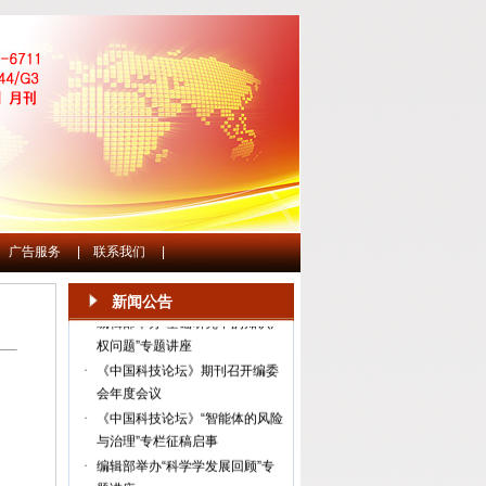
·
《中国科技论坛》“教育科技人才
一体化发展”专刊
广告服务
|
联系我们
|
·
中国科学技术发展战略研究院关
于公开招聘学术期刊编辑的通知
新闻公告
·
编辑部举办“基础研究中的知识产
权问题”专题讲座
·
《中国科技论坛》期刊召开编委
会年度会议
·
《中国科技论坛》“智能体的风险
与治理”专栏征稿启事
·
编辑部举办“科学学发展回顾”专
题讲座