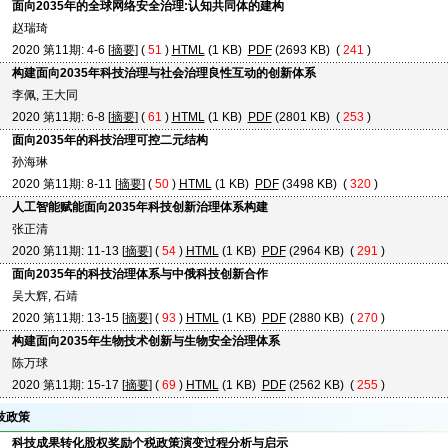
面向2035年的全球网络安全治理:认知共同体的建构
赵瑞琦
2020 第11期: 4-6 [
摘要
] (
51
)
HTML
(1 KB)
PDF
(2693 KB) (
241
)
构建面向2035年科技治理与社会治理良性互动的创新体系
李佩, 王大同
2020 第11期: 6-8 [
摘要
] (
61
)
HTML
(1 KB)
PDF
(2801 KB) (
253
)
面向2035年的科技治理可控二元结构
孙海琳
2020 第11期: 8-11 [
摘要
] (
50
)
HTML
(1 KB)
PDF
(3498 KB) (
320
)
人工智能赋能面向2035年科技创新治理体系构建
张正清
2020 第11期: 11-13 [
摘要
] (
54
)
HTML
(1 KB)
PDF
(2964 KB) (
291
)
面向2035年的科技治理体系与中俄科技创新合作
吴大辉, 石靖
2020 第11期: 13-15 [
摘要
] (
93
)
HTML
(1 KB)
PDF
(2880 KB) (
270
)
构建面向2035年生物技术创新与生物安全治理体系
陈万球
2020 第11期: 15-17 [
摘要
] (
69
)
HTML
(1 KB)
PDF
(2562 KB) (
255
)
技政策
科技成果转化股权奖励个税政策演变过程分析与启示