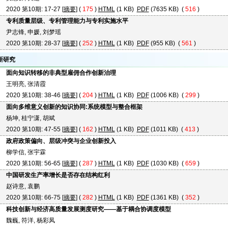
2020 第10期: 17-27 [
摘要
] (
175
)
HTML
(1 KB)
PDF
(7635 KB) (
516
)
专利质量层级、专利管理能力与专利实施水平
尹志锋, 申媛, 刘梦瑶
2020 第10期: 28-37 [
摘要
] (
252
)
HTML
(1 KB)
PDF
(955 KB) (
561
)
新研究
面向知识转移的非典型雇佣合作创新治理
王明亮, 张清霞
2020 第10期: 38-46 [
摘要
] (
204
)
HTML
(1 KB)
PDF
(1006 KB) (
299
)
面向多维意义创新的知识协同:系统模型与整合框架
杨坤, 桂宁潇, 胡斌
2020 第10期: 47-55 [
摘要
] (
162
)
HTML
(1 KB)
PDF
(1011 KB) (
413
)
政府政策偏向、层级冲突与企业创新投入
柳学信, 张宇霖
2020 第10期: 56-65 [
摘要
] (
287
)
HTML
(1 KB)
PDF
(1030 KB) (
659
)
中国研发生产率增长是否存在结构红利
赵诗意, 袁鹏
2020 第10期: 66-75 [
摘要
] (
282
)
HTML
(1 KB)
PDF
(1361 KB) (
352
)
科技创新与经济高质量发展测度研究——基于耦合协调度模型
魏巍, 符洋, 杨彩凤