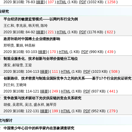
2020 第10期: 76-83 [
摘要
] (
107
)
HTML
(1 KB)
PDF
(1032 KB) (
1258
)
业研究
平台经济的敏捷监管模式——以网约车行业为例
王仁和, 李兆辰, 韩天明, 陈玲
2020 第10期: 84-92 [
摘要
] (
221
)
HTML
(1 KB)
PDF
(1176 KB) (
622
)
政府补助对中国稀土企业绩效的影响
郑明贵, 董娟, 钟昌标
2020 第10期: 93-103 [
摘要
] (
170
)
HTML
(1 KB)
PDF
(990 KB) (
439
)
4
制造业服务化、技术创新与全球价值链分工地位
潘安, 郝瑞雪, 王迎
2020 第10期: 104-113 [
摘要
] (
111
)
HTML
(1 KB)
PDF
(1023 KB) (
508
)
4
创新路径、技术密度与制造业国际竞争力之间的关系——基于17个行业的实证研究
刘兰剑, 王晓琦
2020 第10期: 114-121 [
摘要
] (
249
)
HTML
(1 KB)
PDF
(937 KB) (
441
)
2
竞争政策与技术驱动下光伏供应链的竞合关系研究
胡俊, 吴君民, 吴洁, 盛永祥, 施琴芬
2020 第10期: 122-131 [
摘要
] (
199
)
HTML
(1 KB)
PDF
(952 KB) (
279
)
究与探讨
2
中国青少年心目中的科学家内在形象调查研究