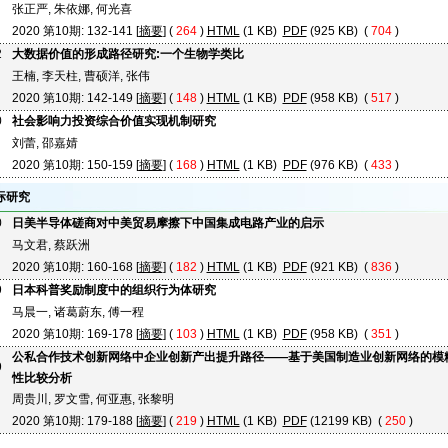
张正严, 朱依娜, 何光喜
2020 第10期: 132-141 [
摘要
] (
264
)
HTML
(1 KB)
PDF
(925 KB) (
704
)
2
大数据价值的形成路径研究:一个生物学类比
王楠, 李天柱, 曹硕洋, 张伟
2020 第10期: 142-149 [
摘要
] (
148
)
HTML
(1 KB)
PDF
(958 KB) (
517
)
0
社会影响力投资综合价值实现机制研究
刘蕾, 邵嘉婧
2020 第10期: 150-159 [
摘要
] (
168
)
HTML
(1 KB)
PDF
(976 KB) (
433
)
际研究
0
日美半导体磋商对中美贸易摩擦下中国集成电路产业的启示
马文君, 蔡跃洲
2020 第10期: 160-168 [
摘要
] (
182
)
HTML
(1 KB)
PDF
(921 KB) (
836
)
9
日本科普奖励制度中的组织行为体研究
马晨一, 诸葛蔚东, 傅一程
2020 第10期: 169-178 [
摘要
] (
103
)
HTML
(1 KB)
PDF
(958 KB) (
351
)
公私合作技术创新网络中企业创新产出提升路径——基于美国制造业创新网络的模
9
性比较分析
周贵川, 罗文雪, 何亚惠, 张黎明
2020 第10期: 179-188 [
摘要
] (
219
)
HTML
(1 KB)
PDF
(12199 KB) (
250
)