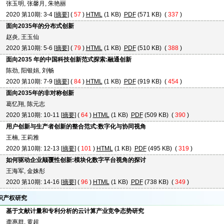
张玉明, 张馨月, 朱艳丽
2020 第10期: 3-4 [
摘要
] (
57
)
HTML
(1 KB)
PDF
(571 KB) (
337
)
面向2035年的分布式创新
赵炎, 王玉仙
2020 第10期: 5-6 [
摘要
] (
79
)
HTML
(1 KB)
PDF
(510 KB) (
388
)
面向2035 年的中国科技创新范式探索:融通创新
陈劲, 阳银娟, 刘畅
2020 第10期: 7-9 [
摘要
] (
84
)
HTML
(1 KB)
PDF
(919 KB) (
454
)
面向2035年的非对称创新
葛忆翔, 陈元志
2020 第10期: 10-11 [
摘要
] (
64
)
HTML
(1 KB)
PDF
(509 KB) (
390
)
用户创新与生产者创新的整合范式:数字化与协同视角
王楠, 王莉雅
2020 第10期: 12-13 [
摘要
] (
101
)
HTML
(1 KB)
PDF
(495 KB) (
319
)
如何驱动企业颠覆性创新:模块化数字平台视角的探讨
王海军, 金姝彤
2020 第10期: 14-16 [
摘要
] (
96
)
HTML
(1 KB)
PDF
(738 KB) (
349
)
识产权研究
基于文献计量和专利分析的云计算产业竞争态势研究
龚惠群, 黄超