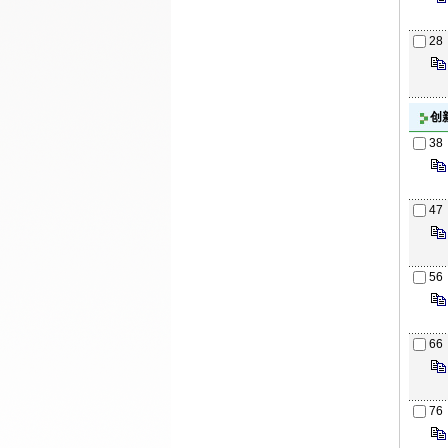
28
创
38
47
56
66
76