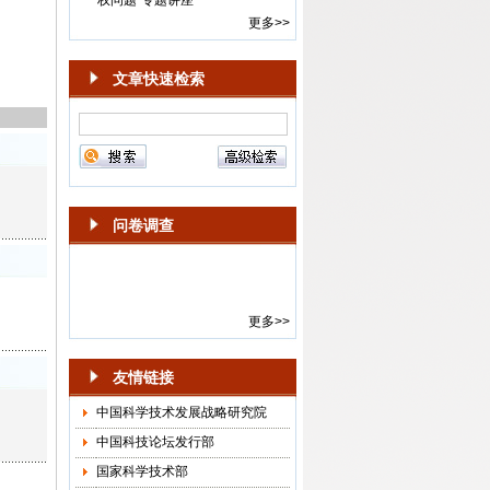
·
《中国科技论坛》期刊召开编委
更多>>
会年度会议
·
《中国科技论坛》“智能体的风险
与治理”专栏征稿启事
文章快速检索
·
编辑部举办“科学学发展回顾”专
题讲座
·
新一届《中国科技论坛》期刊顾
问委员会年度会议召开
·
2024-2025年度《中国科技论
坛》选题会在京召开
问卷调查
·
第15届《中国科技论坛》“面向中
国式现代化的科技创新”学术会议
通知
·
《中国科技论坛》杂志社召开
更多>>
2018年选题会
·
“中国科技论坛·创新驱动发展与
友情链接
供给侧结构性改革”会议通知
中国科学技术发展战略研究院
·
“中国科技论坛·科技创新与供给
侧结构性改革”预通知
中国科技论坛发行部
·
关于邀请参加“《中国科技论坛》
国家科学技术部
作者、审稿人和编辑座谈会”的函