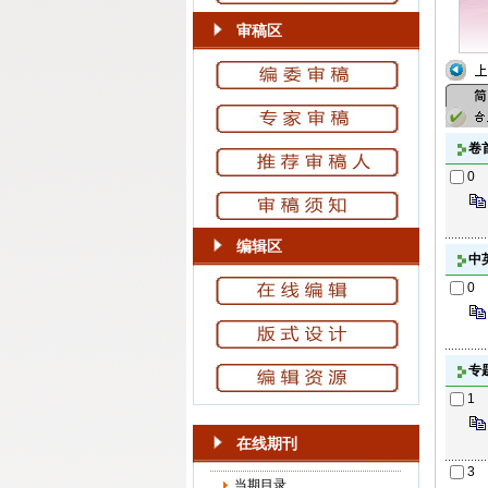
审稿区
卷
0
编辑区
中
0
专
1
在线期刊
3
当期目录