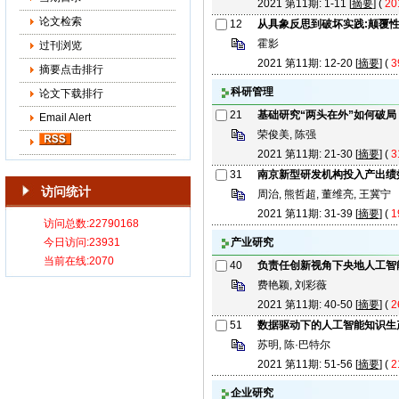
2021 第11期: 1-11 [
摘要
] (
20
论文检索
12
从具象反思到破坏实践:颠覆
霍影
过刊浏览
2021 第11期: 12-20 [
摘要
] (
3
摘要点击排行
科研管理
论文下载排行
21
基础研究“两头在外”如何破局
Email Alert
荣俊美, 陈强
2021 第11期: 21-30 [
摘要
] (
3
31
南京新型研发机构投入产出绩
访问统计
周治, 熊哲超, 董维亮, 王冀宁
2021 第11期: 31-39 [
摘要
] (
1
产业研究
40
负责任创新视角下央地人工智
费艳颖, 刘彩薇
2021 第11期: 40-50 [
摘要
] (
2
51
数据驱动下的人工智能知识生
苏明, 陈·巴特尔
2021 第11期: 51-56 [
摘要
] (
2
企业研究