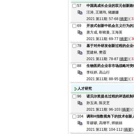
57
中国高成长企业的双元创新路
汪涛, 王璐玮, 储姗姗
2021 第11期: 57-68 [
摘要
] (
3
69
开放式创新中机会主义行为的
唐方成, 靳晓曼, 王海英
2021 第11期: 69-77 [
摘要
] (
3
78
基于对外研发创新过程的企业
贾建林, 樊霞
2021 第11期: 78-87 [
摘要
] (
3
88
生物医药企业非市场战略对突
李钰婷, 高山行
2021 第11期: 88-95 [
摘要
] (
1
人才研究
96
诺贝尔奖提名过程的评选机制
孙玉涛, 陈灵芝
2021 第11期: 96-103 [
摘要
] (
104
调和H指数视角下的技术创新
常鏐鏐, 高继平, 师丽娟
2021 第11期: 104-112 [
摘要
] 