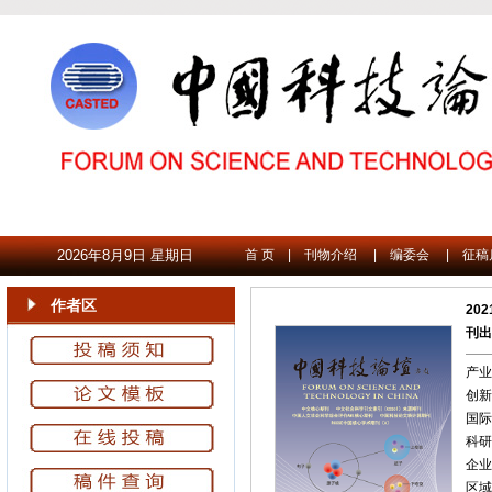
2026年8月9日 星期日
首 页
|
刊物介绍
|
编委会
|
征稿
作者区
202
刊出
产业
创新
国际
科研
企业
区域