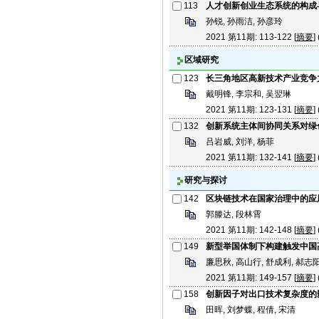
113
人才创新创业生态系统的构成
孙锐, 孙雨洁, 孙彦玲
2021 第11期: 113-122 [
摘要
] 
区域研究
123
长三角地区高新技术产业竞争
戴明锋, 李宗和, 吴翌琳
2021 第11期: 123-131 [
摘要
] 
132
创新系统主体间协同关系对绿
吕岩威, 刘洋, 杨菲
2021 第11期: 132-141 [
摘要
] 
研究与探讨
142
区块链技术在国家治理中的应
郭滕达, 段林霄
2021 第11期: 142-148 [
摘要
] 
149
新型举国体制下构建触发中国
廉思秋, 高山行, 舒成利, 郝志
2021 第11期: 149-157 [
摘要
] 
158
创新因子对出口技术复杂度的
田晖, 刘梦蝶, 程倩, 宋清