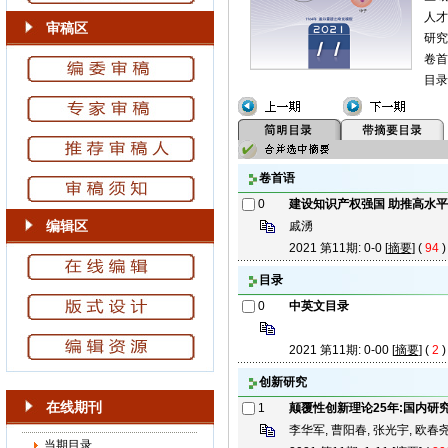
人才
审稿区
研究
卷首
目录
卷首语
0
建设知识产权强国 助推高水
编辑区
戚湧
2021 第11期: 0-0 [
摘要
] (
94
目录
0
中英文目录
2021 第11期: 0-00 [
摘要
] (
2
创新研究
在线期刊
1
颠覆性创新理论25年:国内研
李华军, 曹阳春, 张光宇, 欧春
当期目录