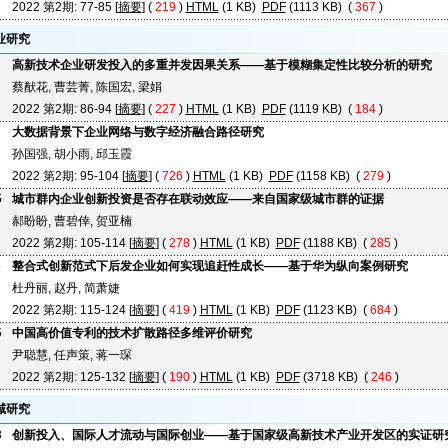
2022 第2期: 77-85 [
摘要
] (
219
)
HTML
(1 KB)
PDF
(1113 KB) (
367
)
业研究
高新技术企业研发投入的多重并发因果关系——基于模糊集定性比较分析的研究
蔡猷花, 曹芸菁, 陈国宏, 梁娟
2022 第2期: 86-94 [
摘要
] (
227
)
HTML
(1 KB)
PDF
(1119 KB) (
184
)
大数据背景下企业网络与数字经济融合路径研究
孙国强, 胡小雨, 邱玉霞
2022 第2期: 95-104 [
摘要
] (
726
)
HTML
(1 KB)
PDF
(1158 KB) (
279
)
5
城市群内企业创新投资是否存在联动效应——来自国家级城市群的证据
郝盼盼, 曹碧倖, 贺亚楠
2022 第2期: 105-114 [
摘要
] (
278
)
HTML
(1 KB)
PDF
(1188 KB) (
285
)
5
整合式创新范式下后发企业如何实现追赶性成长——基于华为纵向案例研究
杜丹丽, 赵丹, 简萧婕
2022 第2期: 115-124 [
摘要
] (
419
)
HTML
(1 KB)
PDF
(1123 KB) (
684
)
5
中国高价值专利的技术扩散路径多维评价研究
尹聪慧, 任声策, 蒋一琛
2022 第2期: 125-132 [
摘要
] (
190
)
HTML
(1 KB)
PDF
(3718 KB) (
246
)
域研究
3
创新投入、国际人才流动与国际创业——基于国家级高新技术产业开发区的实证研