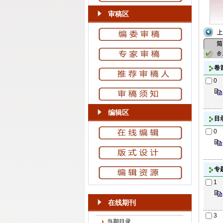
审稿区
卷
0
编辑区
目
0
专
1
在线期刊
3
当期目录