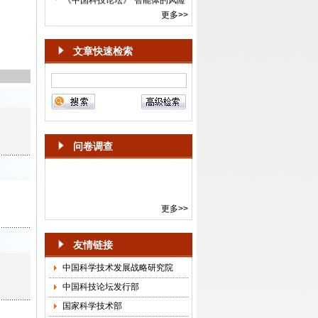
与治理”专栏征稿启事
更多>>
·
编辑部举办“科学学发展回顾”专
题讲座
·
新一届《中国科技论坛》期刊顾
文章快速检索
问委员会年度会议召开
·
2024-2025年度《中国科技论
坛》选题会在京召开
·
第15届《中国科技论坛》“面向中
国式现代化的科技创新”学术会议
通知
问卷调查
·
《中国科技论坛》杂志社召开
2018年选题会
·
“中国科技论坛·创新驱动发展与
供给侧结构性改革”会议通知
更多>>
·
“中国科技论坛·科技创新与供给
侧结构性改革”预通知
友情链接
·
关于邀请参加“《中国科技论坛》
作者、审稿人和编辑座谈会”的函
中国科学技术发展战略研究院
(镇江、南京)
中国科技论坛发行部
·
2015年《中国科技论坛》征集面
国家科学技术部
向我国“十三五”时期的管理学研