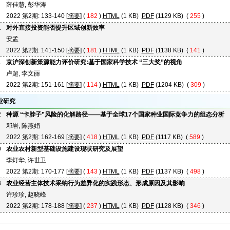
薛佳慧, 彭华涛
2022 第2期: 133-140 [
摘要
] (
182
)
HTML
(1 KB)
PDF
(1129 KB) (
255
)
1
对外直接投资能否提升区域创新效率
安孟
2022 第2期: 141-150 [
摘要
] (
181
)
HTML
(1 KB)
PDF
(1138 KB) (
141
)
1
京沪深创新策源能力评价研究:基于国家科学技术 “三大奖”的视角
卢超, 李文丽
2022 第2期: 151-161 [
摘要
] (
114
)
HTML
(1 KB)
PDF
(1204 KB) (
309
)
业研究
2
种源 “卡脖子”风险的化解路径——基于全球17个国家种业国际竞争力的组态分析
邓岩, 陈燕娟
2022 第2期: 162-169 [
摘要
] (
418
)
HTML
(1 KB)
PDF
(1117 KB) (
589
)
0
农业农村新型基础设施建设现状研究及展望
李灯华, 许世卫
2022 第2期: 170-177 [
摘要
] (
143
)
HTML
(1 KB)
PDF
(1137 KB) (
498
)
8
农业经营主体技术采纳行为差异化的实践形态、形成原因及其影响
许珍珍, 赵晓峰
2022 第2期: 178-188 [
摘要
] (
237
)
HTML
(1 KB)
PDF
(1128 KB) (
346
)