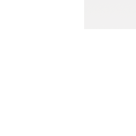
814@casted.org.cn
cn