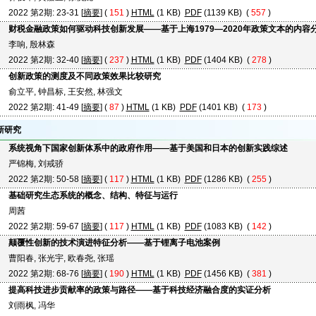
2022 第2期: 23-31 [
摘要
] (
151
)
HTML
(1 KB)
PDF
(1139 KB) (
557
)
财税金融政策如何驱动科技创新发展——基于上海1979—2020年政策文本的内容
李响, 殷林森
2022 第2期: 32-40 [
摘要
] (
237
)
HTML
(1 KB)
PDF
(1404 KB) (
278
)
创新政策的测度及不同政策效果比较研究
俞立平, 钟昌标, 王安然, 林强文
2022 第2期: 41-49 [
摘要
] (
87
)
HTML
(1 KB)
PDF
(1401 KB) (
173
)
新研究
系统视角下国家创新体系中的政府作用——基于美国和日本的创新实践综述
严锦梅, 刘戒骄
2022 第2期: 50-58 [
摘要
] (
117
)
HTML
(1 KB)
PDF
(1286 KB) (
255
)
基础研究生态系统的概念、结构、特征与运行
周茜
2022 第2期: 59-67 [
摘要
] (
117
)
HTML
(1 KB)
PDF
(1083 KB) (
142
)
颠覆性创新的技术演进特征分析——基于锂离子电池案例
曹阳春, 张光宇, 欧春尧, 张瑶
2022 第2期: 68-76 [
摘要
] (
190
)
HTML
(1 KB)
PDF
(1456 KB) (
381
)
提高科技进步贡献率的政策与路径——基于科技经济融合度的实证分析
刘雨枫, 冯华