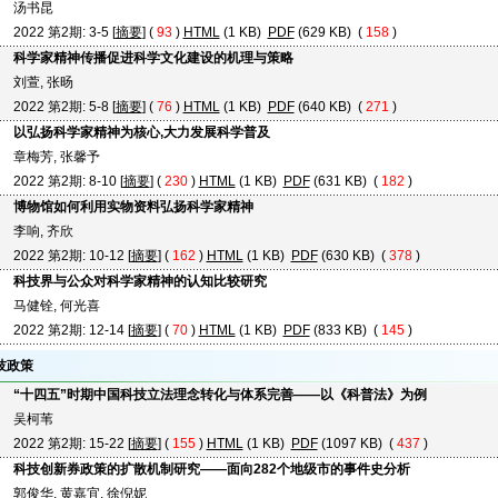
汤书昆
2022 第2期: 3-5 [
摘要
] (
93
)
HTML
(1 KB)
PDF
(629 KB) (
158
)
科学家精神传播促进科学文化建设的机理与策略
刘萱, 张旸
2022 第2期: 5-8 [
摘要
] (
76
)
HTML
(1 KB)
PDF
(640 KB) (
271
)
以弘扬科学家精神为核心,大力发展科学普及
章梅芳, 张馨予
2022 第2期: 8-10 [
摘要
] (
230
)
HTML
(1 KB)
PDF
(631 KB) (
182
)
博物馆如何利用实物资料弘扬科学家精神
李响, 齐欣
2022 第2期: 10-12 [
摘要
] (
162
)
HTML
(1 KB)
PDF
(630 KB) (
378
)
科技界与公众对科学家精神的认知比较研究
马健铨, 何光喜
2022 第2期: 12-14 [
摘要
] (
70
)
HTML
(1 KB)
PDF
(833 KB) (
145
)
技政策
“十四五”时期中国科技立法理念转化与体系完善——以《科普法》为例
吴柯苇
2022 第2期: 15-22 [
摘要
] (
155
)
HTML
(1 KB)
PDF
(1097 KB) (
437
)
科技创新券政策的扩散机制研究——面向282个地级市的事件史分析
郭俊华, 黄嘉宜, 徐倪妮