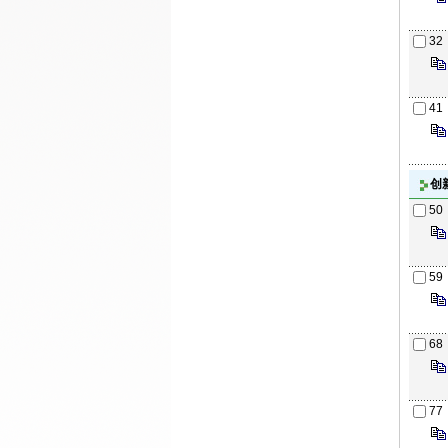
32
41
创
50
59
68
77