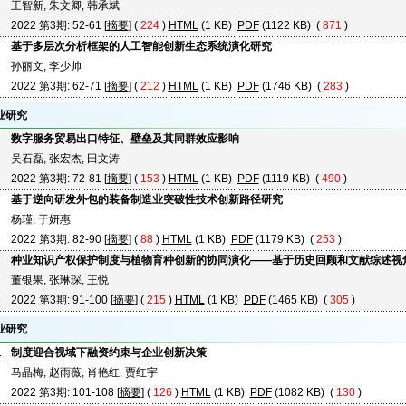
王智新, 朱文卿, 韩承斌
2022 第3期: 52-61 [
摘要
] (
224
)
HTML
(1 KB)
PDF
(1122 KB) (
871
)
基于多层次分析框架的人工智能创新生态系统演化研究
孙丽文, 李少帅
2022 第3期: 62-71 [
摘要
] (
212
)
HTML
(1 KB)
PDF
(1746 KB) (
283
)
业研究
数字服务贸易出口特征、壁垒及其同群效应影响
吴石磊, 张宏杰, 田文涛
2022 第3期: 72-81 [
摘要
] (
153
)
HTML
(1 KB)
PDF
(1119 KB) (
490
)
基于逆向研发外包的装备制造业突破性技术创新路径研究
杨瑾, 于妍惠
2022 第3期: 82-90 [
摘要
] (
88
)
HTML
(1 KB)
PDF
(1179 KB) (
253
)
种业知识产权保护制度与植物育种创新的协同演化——基于历史回顾和文献综述视
董银果, 张琳琛, 王悦
2022 第3期: 91-100 [
摘要
] (
215
)
HTML
(1 KB)
PDF
(1465 KB) (
305
)
业研究
1
制度迎合视域下融资约束与企业创新决策
马晶梅, 赵雨薇, 肖艳红, 贾红宇
2022 第3期: 101-108 [
摘要
] (
126
)
HTML
(1 KB)
PDF
(1082 KB) (
130
)