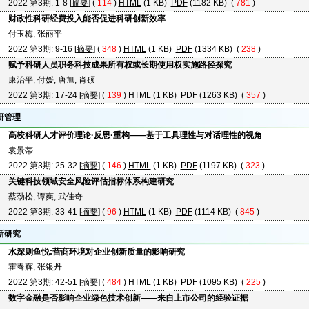
2022 第3期: 1-8 [
摘要
] (
114
)
HTML
(1 KB)
PDF
(1182 KB) (
781
)
财政性科研经费投入能否促进科研创新效率
付玉梅, 张丽平
2022 第3期: 9-16 [
摘要
] (
348
)
HTML
(1 KB)
PDF
(1334 KB) (
238
)
赋予科研人员职务科技成果所有权或长期使用权实施路径探究
康治平, 付媛, 唐旭, 肖硕
2022 第3期: 17-24 [
摘要
] (
139
)
HTML
(1 KB)
PDF
(1263 KB) (
357
)
研管理
高校科研人才评价理论·反思·重构——基于工具理性与对话理性的视角
袁景蒂
2022 第3期: 25-32 [
摘要
] (
146
)
HTML
(1 KB)
PDF
(1197 KB) (
323
)
关键科技领域安全风险评估指标体系构建研究
蔡劲松, 谭爽, 武佳奇
2022 第3期: 33-41 [
摘要
] (
96
)
HTML
(1 KB)
PDF
(1114 KB) (
845
)
新研究
水深则鱼悦:营商环境对企业创新质量的影响研究
霍春辉, 张银丹
2022 第3期: 42-51 [
摘要
] (
484
)
HTML
(1 KB)
PDF
(1095 KB) (
225
)
数字金融是否影响企业绿色技术创新——来自上市公司的经验证据