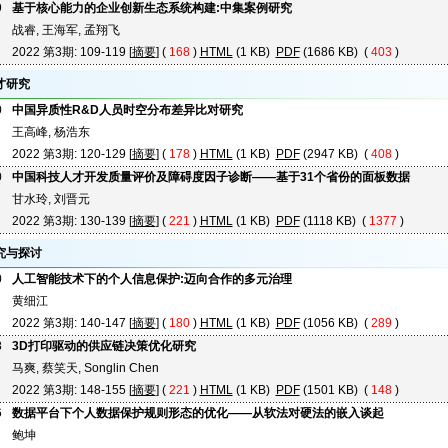
9
基于核心能力的企业创新生态系统构建:中集案例研究
战睿, 王海军, 孟翔飞
2022 第3期: 109-119 [
摘要
] (
168
)
HTML
(1 KB)
PDF
(1686 KB) (
403
)
才研究
0
中国异质性R&D人员时空分布差异比对研究
王高峰, 杨浩东
2022 第3期: 120-129 [
摘要
] (
178
)
HTML
(1 KB)
PDF
(2947 KB) (
408
)
0
中国科技人才开发质量评价及障碍度因子诊断——基于31个省份的面板数据
甘水玲, 刘晋元
2022 第3期: 130-139 [
摘要
] (
221
)
HTML
(1 KB)
PDF
(1118 KB) (
1377
)
究与探讨
0
人工智能技术下的个人信息保护:迈向合作的多元治理
黄细江
2022 第3期: 140-147 [
摘要
] (
180
)
HTML
(1 KB)
PDF
(1056 KB) (
289
)
8
3D打印驱动的供应链决策优化研究
马爽, 蔡笑天, Songlin Chen
2022 第3期: 148-155 [
摘要
] (
221
)
HTML
(1 KB)
PDF
(1501 KB) (
148
)
6
数据平台下个人数据保护规则形态的优化——从软法对硬法的嵌入谈起
鲍坤