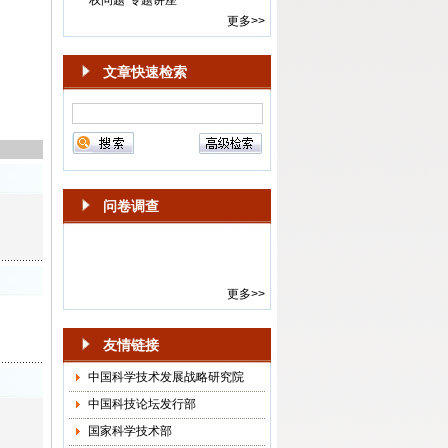
·
《中国科技论坛》期刊召开编委
更多>>
会年度会议
·
《中国科技论坛》“智能体的风险
文章快速检索
与治理”专栏征稿启事
·
编辑部举办“科学学发展回顾”专
题讲座
·
新一届《中国科技论坛》期刊顾
问委员会年度会议召开
·
2024-2025年度《中国科技论
坛》选题会在京召开
问卷调查
·
第15届《中国科技论坛》“面向中
国式现代化的科技创新”学术会议
通知
·
《中国科技论坛》杂志社召开
更多>>
2018年选题会
·
“中国科技论坛·创新驱动发展与
友情链接
供给侧结构性改革”会议通知
中国科学技术发展战略研究院
·
“中国科技论坛·科技创新与供给
侧结构性改革”预通知
中国科技论坛发行部
·
关于邀请参加“《中国科技论坛》
国家科学技术部
作者、审稿人和编辑座谈会”的函