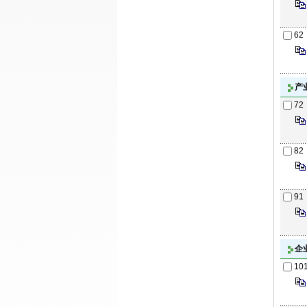
62
产
72
82
91
企
10