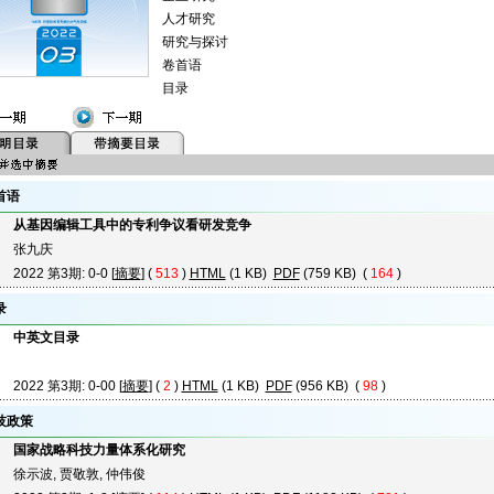
人才研究
研究与探讨
卷首语
目录
首语
从基因编辑工具中的专利争议看研发竞争
张九庆
2022 第3期: 0-0 [
摘要
] (
513
)
HTML
(1 KB)
PDF
(759 KB) (
164
)
录
中英文目录
2022 第3期: 0-00 [
摘要
] (
2
)
HTML
(1 KB)
PDF
(956 KB) (
98
)
技政策
国家战略科技力量体系化研究
徐示波, 贾敬敦, 仲伟俊