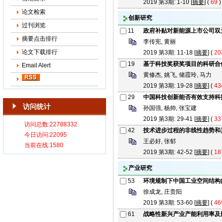
2019 第3期: 1-10 [
摘要
] (
69
论文检索
创新研究
过刊浏览
11
政府补贴对新能源上市公司双
摘要点击排行
李传宪, 黄丽
论文下载排行
2019 第3期: 11-18 [
摘要
] (
20
19
基于科技奖获奖项目的科研合
Email Alert
黄修杰, 姚飞, 储霞玲, 马力
2019 第3期: 19-28 [
摘要
] (
43
29
中国科技创新能否有效支持科
访问统计
孙国强, 杨帅, 张宝建
2019 第3期: 29-41 [
摘要
] (
33
42
技术进步过程的非线性趋势和
王必好, 张郁
2019 第3期: 42-52 [
摘要
] (
18
产业研究
53
环境规制下中国工业空间结构
徐成龙, 庄贵阳
2019 第3期: 53-60 [
摘要
] (
46
61
战略性新兴产业产能利用率及