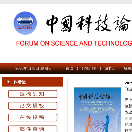
2026年8月9日 星期日
首 页
|
刊物介绍
|
编委会
|
征稿
作者区
20
刊出
产业
创新
农业
企业
区域
研究