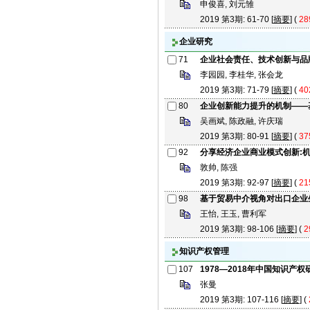
申俊喜, 刘元雏
2019 第3期: 61-70 [
摘要
] (
28
企业研究
71
企业社会责任、技术创新与品
李园园, 李桂华, 张会龙
2019 第3期: 71-79 [
摘要
] (
40
80
企业创新能力提升的机制——基
吴画斌, 陈政融, 许庆瑞
2019 第3期: 80-91 [
摘要
] (
37
92
分享经济企业商业模式创新:
敦帅, 陈强
2019 第3期: 92-97 [
摘要
] (
21
98
基于贸易中介视角对出口企业
王怡, 王玉, 曹利军
2019 第3期: 98-106 [
摘要
] (
2
知识产权管理
107
1978—2018年中国知识产
张曼
2019 第3期: 107-116 [
摘要
] (