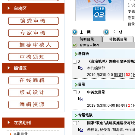
知识
审稿区
专题
卷首
目录
卷首语
0
《流浪地球》热映引发科普热
编辑区
本刊编辑部
2019 第3期: 0-0 [
摘要
] (
53
)
目录
0
中英文目录
2019 第3期: 0-00 [
摘要
] (
2
)
专题笔谈
在线期刊
1
国家“双创”战略实施路径与对
朱桂龙, 杨俊青, 胡海青, 张宝建
当期目录