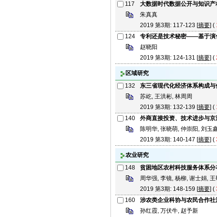
117
大数据时代数据公开与知识产
朱真真
2019 第3期: 117-123 [
摘要
] (
124
专利还是技术秘密——基于演
赵晓阳
2019 第3期: 124-131 [
摘要
] (
区域研究
132
东三省现代化经济体系构成与
苏屹, 王洪彬, 林周周
2019 第3期: 132-139 [
摘要
] (
140
外商直接投资、技术进步与京
陈明华, 张晓萌, 仲崇阳, 刘玉
2019 第3期: 140-147 [
摘要
] (
农业研究
148
贫困地区农村科技服务体系分
周华强, 李镜, 杨柳, 谢士娟, 
2019 第3期: 148-159 [
摘要
] (
160
涉农类企业科协与农民合作社
孙红霞, 万伏牛, 赵予新