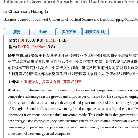
Influence of Government Subsidy on the Dual Innovation Inves
Li Chuanxian, Huang Li
Business School of Southwest University of Political Science and Law,Chongqing 401120,
图/表
参考文献
相关文章 (9)
摘要
全文:
PDF
(5607 KB)
HTML
(1 KB)
输出:
BibTeX
|
EndNote
(RIS)
摘要
在市场经济条件下,创新是企业获取持续竞争优势,保证成长和提高绩效的根
业,市场需求尚未发育起来,政府补贴是企业创新的有力支撑。论文以沪深A股新能源
创新模式下政府补贴对企业创新投入的影响。研究发现:政府补贴对新能源上市公
入和开发式创新投入都具有激励作用;相对于探索式创新投入,政府补贴对新能源
关键词
：
政府补贴
,
探索式创新
,
开发式创新
Abstract
：In the environment of increasingly fierce market competition,innovation is the 
competitive advantage,ensure growth and improve performance.For the strategic emerging 
industry,market demand has not yet developed,and government subsidies are strong suppo
of Shanghai-Shenzhen A-shares new energy listed companies as a sample,and empirically
innovation investment under the dual innovation model.This study finds that:government s
new energy listed companies;they have incentive effects on exploration innovation invest
companies;compared with exploration innovation investment,government subsidies have a m
investment of new energy listed companies.