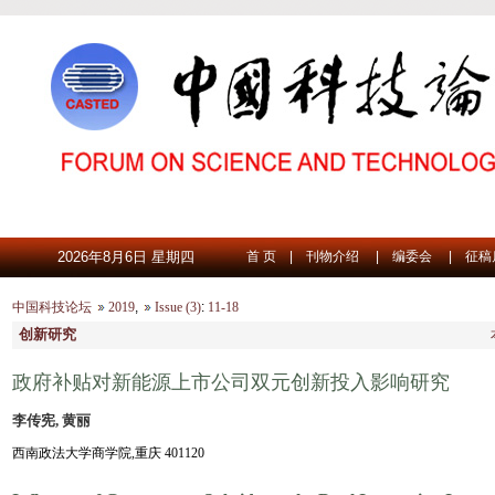
2026年8月6日 星期四
首 页
|
刊物介绍
|
编委会
|
征稿
中国科技论坛
2019
,
Issue (3)
:
11-18
创新研究
政府补贴对新能源上市公司双元创新投入影响研究
李传宪, 黄丽
西南政法大学商学院,重庆 401120