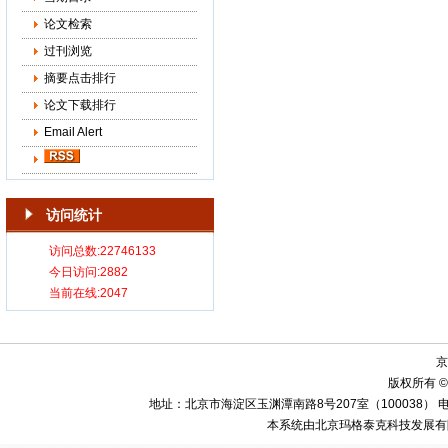
论文检索
过刊浏览
摘要点击排行
论文下载排行
Email Alert
访问统计
京
版权所有 ©
地址：北京市海淀区玉渊潭南路8号207室（100038） 电话：010-58
本系统由北京玛格泰克科技发展有限公司设