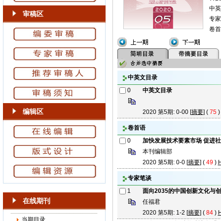
中英
审稿区
专家
卷首
中英文目录
0
中英文目录
编辑区
2020 第5期: 0-00 [
摘要
] (
75
卷首语
0
加快发展技术要素市场 促进
本刊编辑部
2020 第5期: 0-0 [
摘要
] (
49
)
专家笔谈
1
面向2035的中国创新文化与
在线期刊
任福君
2020 第5期: 1-2 [
摘要
] (
84
)
当期目录