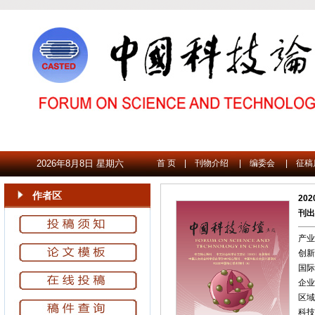
2026年8月8日 星期六
首 页
|
刊物介绍
|
编委会
|
征稿
作者区
20
刊出
产业
创新
国际
企业
区域
科技