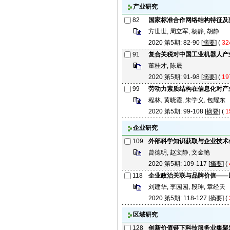
产业研究
82
国家标准合作网络结构特征及
方世世, 周立军, 杨静, 胡静
2020 第5期: 82-90 [
摘要
] (
32
91
复合关税对中国工业机器人产
董桂才, 陈晟
2020 第5期: 91-98 [
摘要
] (
19
99
劳动力素质结构在信息化对产
程林, 黄晓霞, 朱学义, 包耀东
2020 第5期: 99-108 [
摘要
] (
1
企业研究
109
外部科学知识获取与企业技术
曾德明, 赵文静, 文金艳
2020 第5期: 109-117 [
摘要
] (
118
企业政治关联与品牌价值——
刘建华, 李园园, 段珅, 章经天
2020 第5期: 118-127 [
摘要
] (
区域研究
128
创新价值链下科技服务业集聚