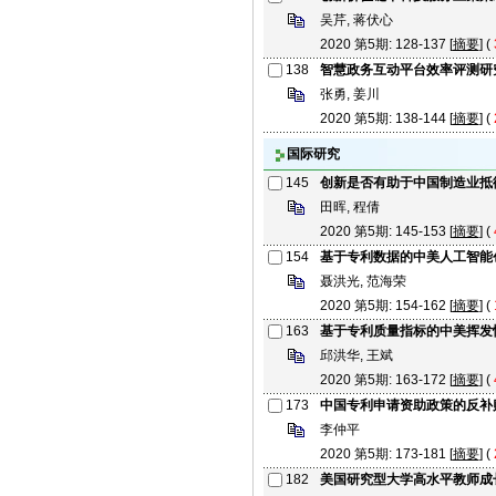
吴芹, 蒋伏心
2020 第5期: 128-137 [
摘要
] (
138
智慧政务互动平台效率评测研
张勇, 姜川
2020 第5期: 138-144 [
摘要
] (
国际研究
145
创新是否有助于中国制造业抵
田晖, 程倩
2020 第5期: 145-153 [
摘要
] (
154
基于专利数据的中美人工智能
聂洪光, 范海荣
2020 第5期: 154-162 [
摘要
] (
163
基于专利质量指标的中美挥发
邱洪华, 王斌
2020 第5期: 163-172 [
摘要
] (
173
中国专利申请资助政策的反补
李仲平
2020 第5期: 173-181 [
摘要
] (
182
美国研究型大学高水平教师成