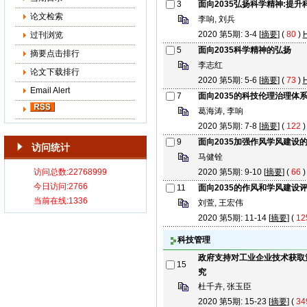
3
面向2035弘扬科学精神:提
论文检索
李响, 刘兵
2020 第5期: 3-4 [
摘要
] (
80
)
过刊浏览
5
面向2035科学精神的弘扬
摘要点击排行
李志红
论文下载排行
2020 第5期: 5-6 [
摘要
] (
73
)
Email Alert
7
面向2035的科技伦理治理体
葛海涛, 李响
2020 第5期: 7-8 [
摘要
] (
122
9
面向2035加强作风学风建设
访问统计
马健铨
2020 第5期: 9-10 [
摘要
] (
66
11
面向2035的作风和学风建设
刘萱, 王宏伟
2020 第5期: 11-14 [
摘要
] (
12
科技管理
政府支持对工业企业技术获取
15
究
杜千卉, 张玉臣
2020 第5期: 15-23 [
摘要
] (
34