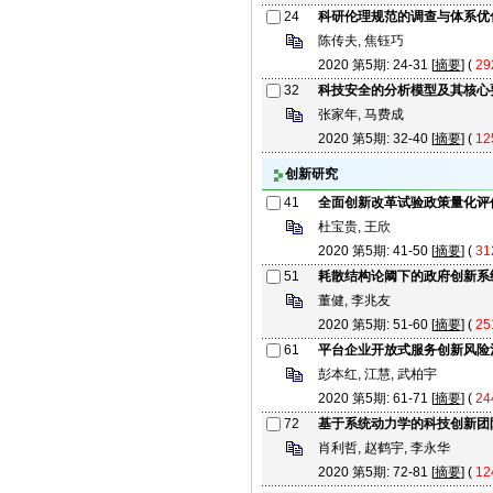
24
科研伦理规范的调查与体系优
陈传夫, 焦钰巧
2020 第5期: 24-31 [
摘要
] (
29
32
科技安全的分析模型及其核心
张家年, 马费成
2020 第5期: 32-40 [
摘要
] (
12
创新研究
41
全面创新改革试验政策量化评
杜宝贵, 王欣
2020 第5期: 41-50 [
摘要
] (
31
51
耗散结构论阈下的政府创新系
董健, 李兆友
2020 第5期: 51-60 [
摘要
] (
25
61
平台企业开放式服务创新风险
彭本红, 江慧, 武柏宇
2020 第5期: 61-71 [
摘要
] (
24
72
基于系统动力学的科技创新团
肖利哲, 赵鹤宇, 李永华
2020 第5期: 72-81 [
摘要
] (
12