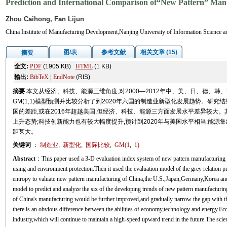
Prediction and International Comparison of“New Pattern” Man
Zhou Caihong, Fan Lijun
China Institute of Manufacturing Development,Nanjing University of Information Science
图/表
参考文献
相关文章 (15)
摘要
全文:
PDF
(1905 KB)
HTML
(1 KB)
输出:
BibTeX
|
EndNote
(RIS)
摘要
本文从经济、科技、能源三维角度,对2000—2012年中、美、日、德、
GM(1,1)模型预测并比较分析了到2020年六国的制造业新型化发展趋势。研究
国的差距,或在2016年超越美国,但经济、科技、能源三方面发展水平差异较大。
上升态势;科技创新能力也有较大幅度提升,预计到2020年与美国水平相当;能源
距甚大。
关键词
：
制造业
,
新型化
,
国际比较
,
GM(1
,
1)
Abstract
：This paper used a 3-D evaluation index system of new pattern manufacturing
using and environment protection.Then it used the evaluation model of the grey relatio
entropy to valuate new pattern manufacturing of China,the U.S.,Japan,Germany,Korea an
model to predict and analyze the six of the developing trends of new pattern manufacturing
of China's manufacturing would be further improved,and gradually narrow the gap with t
there is an obvious difference between the abilities of economy,technology and energy.E
industry,which will continue to maintain a high-speed upward trend in the future.The scie