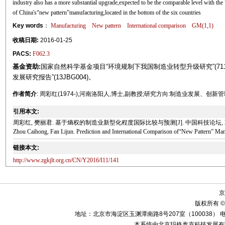
industry also has a more substantial upgrade,expected to be the comparable level with the
of China's“new pattern”manufacturing,located in the bottom of the six countries
Key words
：
Manufacturing
New pattern
International comparison
GM(1,1)
收稿日期:
2016-01-25
PACS:
F062.3
基金资助:
国家自然科学基金项目“环境规制下我国制造业转型升级研究”(711
发展研究报告”(13JBG004)。
作者简介
: 周彩红(1974-),河南洛阳人,博士,副教授;研究方向:制造业发展、创新
引用本文:
周彩红, 樊丽君. 基于熵权的制造业新型化程度国际比较与预测[J]. 中国科技论坛, 2016(11
Zhou Caihong, Fan Lijun. Prediction and International Comparison of“New Pattern” Ma
链接本文:
http://www.zgkjlt.org.cn/CN/Y2016/I11/141
京
版权所有 ©
地址：北京市海淀区玉渊潭南路8号207室（100038） 电话：010-58
本系统由北京玛格泰克科技发展有限公司设