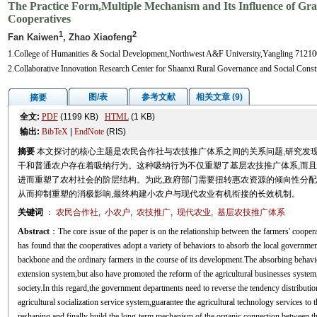
The Practice Form,Multiple Mechanism and Its Influence of Gr
Cooperatives
1
2
Fan Kaiwen
, Zhao Xiaofeng
1.College of Humanities & Social Development,Northwest A&F University,Yangling 71210
2.Collaborative Innovation Research Center for Shaanxi Rural Governance and Social Con
图/表
参考文献
相关文章 (9)
摘要
全文:
PDF
(1199 KB)
HTML
(1 KB)
输出:
BibTeX
|
EndNote
(RIS)
摘要
本文探讨的核心主题是农民合作社与农技推广体系之间的关系问题,研究发
干和普通农户存在着吸纳行为。这种吸纳行为不仅重塑了基层农技推广体系,而且
进而重塑了农村社会的阶层结构。为此,政府部门需要扭转惠农资源的倾向性分配,
从而抑制重塑的消极影响,最终构建小农户与现代农业有机衔接的长效机制。
关键词
：
农民合作社
,
小农户
,
农技推广
,
现代农业
,
基层农技推广体系
Abstract
：The core issue of the paper is on the relationship between the farmers' cooper
has found that the cooperatives adopt a variety of behaviors to absorb the local governmen
backbone and the ordinary farmers in the course of its development.The absorbing behavio
extension system,but also have promoted the reform of the agricultural businesses system,
society.In this regard,the government departments need to reverse the tendency distribution 
agricultural socialization service system,guarantee the agricultural technology services to 
reshaping,and finally build the long-term mechanism of the organic connection between th