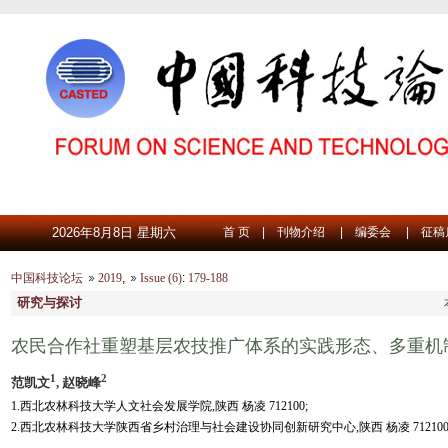
2026年8月8日 星期六
首 页
|
刊物介绍
|
编委会
|
征稿
中国科技论坛
2019
,
Issue (6)
:
179-188
研究与探讨
农民合作社重塑基层农技推广体系的实践形态、多重机
1
2
范凯文
, 赵晓峰
1.西北农林科技大学人文社会发展学院,陕西 杨凌 712100;
2.西北农林科技大学陕西省乡村治理与社会建设协同创新研究中心,陕西 杨凌 71210