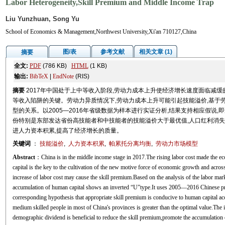
Labor Heterogeneity,Skill Premium and Middle Income Trap
Liu Yunzhuan, Song Yu
School of Economics & Management,Northwest University,Xi'an 710127,China
图/表
参考文献
相关文章 (1)
摘要
全文:
PDF
(786 KB)
HTML
(1 KB)
输出:
BibTeX
|
EndNote
(RIS)
摘要
2017年中国处于上中等收入阶段,劳动力成本上升使经济增长速度面临减
等收入陷阱的关键。劳动力异质情况下,劳动力成本上升可能引起技能溢价,基于
型的关系。以2005—2016年省级数据为样本进行实证分析,结果支持相应假说
份特别是东部发达省份高技能者和中技能者的技能溢价大于最优值,人口红利消失
进人力资本积累,提高了经济增长的质量。
关键词
：
技能溢价
,
人力资本积累
,
帕累托分离均衡
,
劳动力市场模型
Abstract
：China is in the middle income stage in 2017.The rising labor cost made the
capital is the key to the cultivation of the new motive force of economic growth and across
increase of labor cost may cause the skill premium.Based on the analysis of the labor mar
accumulation of human capital shows an inverted “U”type.It uses 2005—2016 Chinese provi
corresponding hypothesis that appropriate skill premium is conducive to human capital ac
medium skilled people in most of China's provinces is greater than the optimal value.The i
demographic dividend is beneficial to reduce the skill premium,promote the accumulation