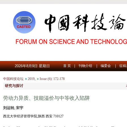
2026年8月9日 星期日
首 页
|
刊物介绍
|
编委会
|
征稿
中国科技论坛
2019
,
Issue (6)
:
172-178
研究与探讨
劳动力异质、技能溢价与中等收入陷阱
刘运转, 宋宇
西北大学经济管理学院,陕西 西安 710127