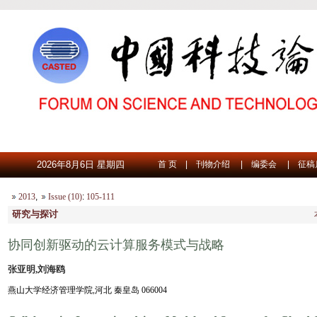
2026年8月6日 星期四
首 页
|
刊物介绍
|
编委会
|
征稿
2013
,
Issue (10)
:
105-111
研究与探讨
协同创新驱动的云计算服务模式与战略
张亚明,刘海鸥
燕山大学经济管理学院,河北 秦皇岛 066004