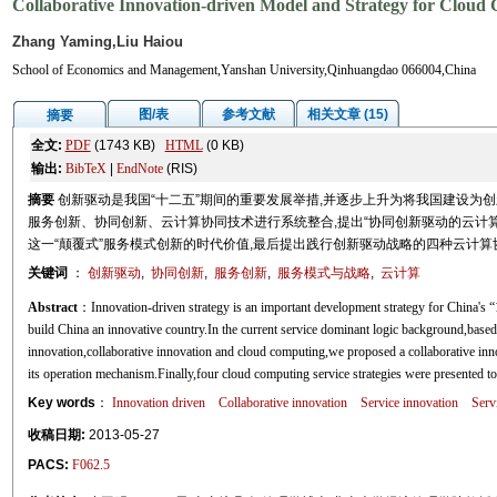
Collaborative Innovation-driven Model and Strategy for Cloud
Zhang Yaming,Liu Haiou
School of Economics and Management,Yanshan University,Qinhuangdao 066004,China
图/表
参考文献
相关文章 (15)
摘要
全文:
PDF
(1743 KB)
HTML
(0 KB)
输出:
BibTeX
|
EndNote
(RIS)
摘要
创新驱动是我国“十二五”期间的重要发展举措,并逐步上升为将我国建设为
服务创新、协同创新、云计算协同技术进行系统整合,提出“协同创新驱动的云计
这一“颠覆式”服务模式创新的时代价值,最后提出践行创新驱动战略的四种云计算
关键词
：
创新驱动
,
协同创新
,
服务创新
,
服务模式与战略
,
云计算
Abstract
：Innovation-driven strategy is an important development strategy for China's “
build China an innovative country.In the current service dominant logic background,based 
innovation,collaborative innovation and cloud computing,we proposed a collaborative in
its operation mechanism.Finally,four cloud computing service strategies were presented to
Key words
：
Innovation driven
Collaborative innovation
Service innovation
Serv
收稿日期:
2013-05-27
PACS:
F062.5