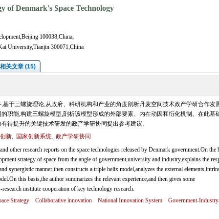
gy of Denmark's Space Technology
elopment,Beijing 100038,China;
ai University,Tianjin 300071,China
相关文章 (15)
,基于三螺旋理论,从政府、科研机构和产业的角度剖析丹麦空间技术政产学研合作发
的职能,构建三螺旋模型,剖析该模型形成的外部要素、内在动因和衍化机制。在此基础
力有待提升的关键技术研发的政产学研协同提出参考建议。
创新
,
国家创新系统
,
政产学研协同
y and other research reports on the space technologies released by Denmark government.On the 
elopment strategy of space from the angle of government,university and industry,explains the res
s and synergistic manner,then constructs a triple helix model,analyzes the external elements,intrin
del.On this basis,the author summarizes the relevant experience,and then gives some
esearch institute cooperation of key technology research.
ace Strategy
Collaborative innovation
National Innovation System
Government-Industry