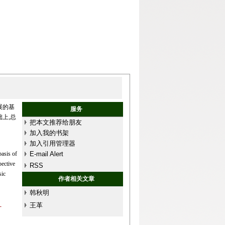
展的基
服务
上,总
把本文推荐给朋友
加入我的书架
加入引用管理器
basis of
E-mail Alert
pective
RSS
sic
作者相关文章
韩秋明
王革
-