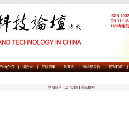
刊物介绍
|
编委会
|
征稿启事
|
理事会
|
编辑部公告
|
期刊订阅
|
本期目录
|
过刊浏览
|
高级检索