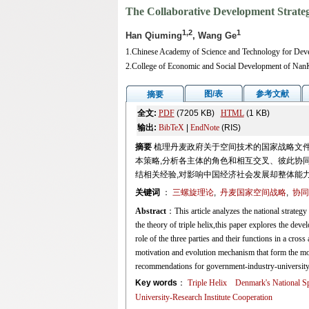
The Collaborative Development Strate
1,2
1
Han Qiuming
, Wang Ge
1.Chinese Academy of Science and Technology for Dev
2.College of Economic and Social Development of NanK
图/表
参考文献
摘要
全文:
PDF
(7205 KB)
HTML
(1 KB)
输出:
BibTeX
|
EndNote
(RIS)
摘要
梳理丹麦政府关于空间技术的国家战略文件
本策略,分析各主体的角色和相互交叉、彼此协同
结相关经验,对影响中国经济社会发展却整体能
关键词
：
三螺旋理论
,
丹麦国家空间战略
,
协同
Abstract
：This article analyzes the national strateg
the theory of triple helix,this paper explores the dev
role of the three parties and their functions in a cros
motivation and evolution mechanism that form the mo
recommendations for government-industry-university-r
Key words
：
Triple Helix
Denmark's National Sp
University-Research Institute Cooperation