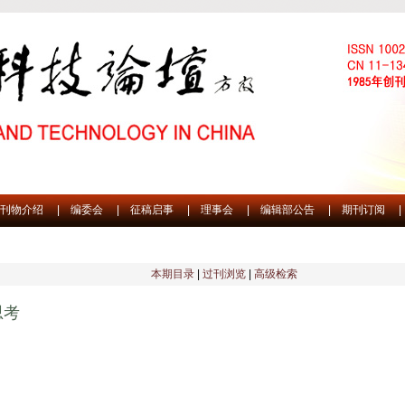
刊物介绍
|
编委会
|
征稿启事
|
理事会
|
编辑部公告
|
期刊订阅
|
本期目录
|
过刊浏览
|
高级检索
思考