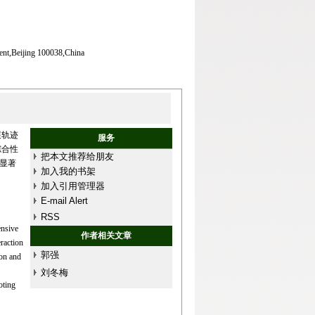
ent,Beijing 100038,China
展轨迹
服务
综合性
把本文推荐给朋友
显著
加入我的书架
加入引用管理器
E-mail Alert
RSS
ensive
作者相关文章
raction
郭强
ion and
刘冬梅
oting