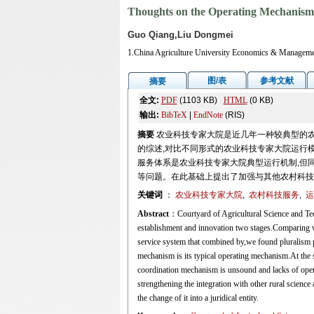
Thoughts on the Operating Mechanism o
Guo Qiang,Liu Dongmei
1.China Agriculture University Economics & Manageme
图/表
参考文献
摘要
全文:
PDF
(1103 KB)
HTML
(0 KB)
输出:
BibTeX
|
EndNote
(RIS)
摘要
农业科技专家大院是近几年一种较典型的农
的综述,对比不同形式的农业科技专家大院运行
服务体系是农业科技专家大院典型运行机制,但
等问题。在此基础上提出了加强与其他农村科技
关键词
：
农业科技专家大院
,
农村科技服务
,
运
Abstract
：Courtyard of Agricultural Science and Tech
establishment and innovation two stages.Comparing wi
service system that combined by,we found pluralism 
mechanism is its typical operating mechanism.At the s
coordination mechanism is unsound and lacks of openn
strengthening the integration with other rural scienc
the change of it into a juridical entity.