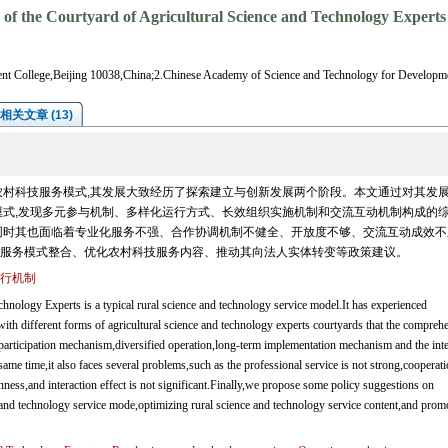
f the Courtyard of Agricultural Science and Technology Experts
nt College,Beijing 10038,China;2.Chinese Academy of Science and Technology for Developm
相关文章 (13)
村科技服务模式,其发展大致经历了探索建立与创新发展两个阶段。本文通过对其发
模式,发现多元参与机制、多样化运行方式、长效组织实施机制和交流互动机制构成的
同时其也面临着专业化服务不强、合作协调机制不健全、开放度不够、交流互动成效不
服务模式整合、优化农村科技服务内容、推动其向法人实体转变等政策建议。
行机制
nology Experts is a typical rural science and technology service model.It has experienced
th different forms of agricultural science and technology experts courtyards that the compreh
participation mechanism,diversified operation,long-term implementation mechanism and the inte
ame time,it also faces several problems,such as the professional service is not strong,cooperat
ess,and interaction effect is not significant.Finally,we propose some policy suggestions on
e and technology service mode,optimizing rural science and technology service content,and prom