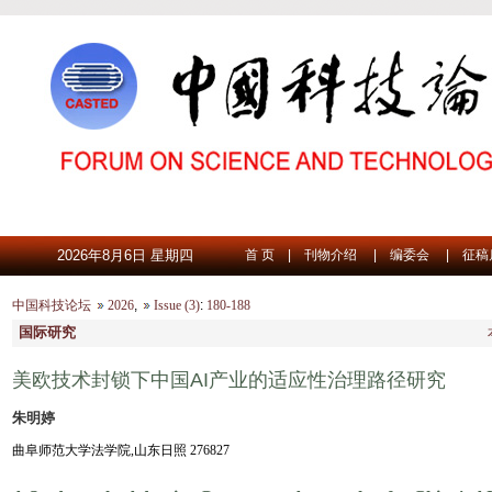
2026年8月6日 星期四
首 页
|
刊物介绍
|
编委会
|
征稿
中国科技论坛
2026
,
Issue (3)
:
180-188
国际研究
美欧技术封锁下中国AI产业的适应性治理路径研究
朱明婷
曲阜师范大学法学院,山东日照 276827