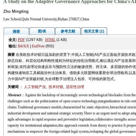
A Study on the Adaptive Governance Approaches for China's A
Zhu Mingting
Law School,Qufu Normal University,Rizhao 276827,China
图/表
参考文献
相关文章 (1)
摘要
全文:
PDF
(1297 KB)
HTML
(1 KB)
输出:
BibTeX
|
EndNote
(RIS)
摘要
在美欧技术封锁日益加剧的背景下,中国人工智能(AI)产业正面临开源技
静态目标、科层化结构和刚性规则为特征的传统治理模式,难以满足AI产业发展
析框架,依托该理论快速反应与预防性立法的敏捷优势、跨主体、多层级的协作优势
构建快速响应工具赋能涉外法治体系、借助多元联盟网络重塑全球治理格局,以
力中国AI产业突破封锁,为全球数字治理注入包容、可持续的新范式。
关键词
：
人工智能产业
,
技术封锁
,
适应性治理
Abstract
：Against the backdrop of increasingly severe technological blockades from the U
challenges such as the politicization of open-source technology,marginalization in rule-se
chains.Traditional governance models,characterized by static objectives,hierarchical struc
industrial development and national strategic security.There is an urgent need to adopt ad
agile advantages in rapid response and preventive legislation,collaborative strengths acros
capacity for institutional adaptation,this approach extends from theory to practice.It pr
mechanisms to empower the foreign-related legal system,reshaping the global governance 