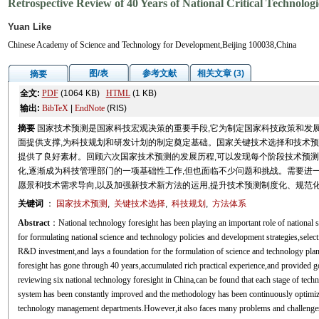
Retrospective Review of 40 Years of National Critical Technolog
Yuan Like
Chinese Academy of Science and Technology for Development,Beijing 100038,China
图/表
参考文献
相关文章 (3)
摘要
全文:
PDF
(1064 KB)
HTML
(1 KB)
输出:
BibTeX
|
EndNote
(RIS)
摘要
国家技术预测是国家科技宏观决策的重要手段,它为制定国家科技政策和发
面提供支撑,为科技规划和研发计划的制定奠定基础。国家关键技术选择和技术预测
提供了良好素材。回顾六次国家技术预测的发展历程,可以发现每个阶段技术预测
化,逐渐成为科技管理部门的一项基础性工作,但也面临不少问题和挑战。需要进一
愿景和技术需求导向,以及加强新技术新方法的运用,提升技术预测制度化、规范
关键词
：
国家技术预测
,
关键技术选择
,
科技规划
,
方法体系
Abstract
：National technology foresight has been playing an important role of national
for formulating national science and technology policies and development strategies,select
R&D investment,and lays a foundation for the formulation of science and technology plann
foresight has gone through 40 years,accumulated rich practical experience,and provided g
reviewing six national technology foresight in China,can be found that each stage of techno
system has been constantly improved and the methodology has been continuously optimiz
technology management departments.However,it also faces many problems and challenges.I