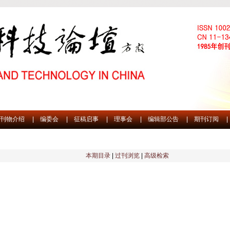
刊物介绍
|
编委会
|
征稿启事
|
理事会
|
编辑部公告
|
期刊订阅
|
本期目录
|
过刊浏览
|
高级检索