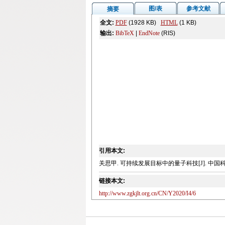
图/表
参考文献
摘要
全文:
PDF
(1928 KB)
HTML
(1 KB)
输出:
BibTeX
|
EndNote
(RIS)
引用本文:
关思甲. 可持续发展目标中的量子科技[J]. 中国科技论坛,
链接本文:
http://www.zgkjlt.org.cn/CN/Y2020/I4/6