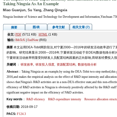
Taking Ningxia As An Example
Miao Guanjun, Su Yang, Zhang Qingxia
Ningxia Institute of Science and Technology for Development and Information,Yinchuan 7
图/表
参考文献
相关文章 (7)
摘要
全文:
PDF
(5711 KB)
HTML
(1 KB)
输出:
BibTeX
|
EndNote
(RIS)
摘要
本文运用DEA-Tobit两阶段法,对宁夏2000—2016年的研发活动效率
的影响。研究结果显示:2000—2016年,宁夏研发活动处于非DEA(数据包络分
宁夏研发活动效率明显受到研发人员配置结构因素的正向影响,而研发经费投入
关键词
：
研发效率
,
研发投入强度
,
资源配置结构
,
数据包络分析
Abstract
：Taking Ningxia as an example,by using the DEA-Tobit two-step method,this pa
2016,and makes the empirical analysis on the effect of R&D input intensity and allocatio
shows that:Ningxia's R&D activities are in a non-DEA effective state,and this non-effective
efficiency of R&D activities in Ningxia is obviously positively affected by the R&D staff
significant negative impact on the efficiency of N&D activities.
Key words
：
R&D eficiency
R&D expenditure intensity
Resource allocation struct
收稿日期:
2018-09-17
PACS:
F124.3