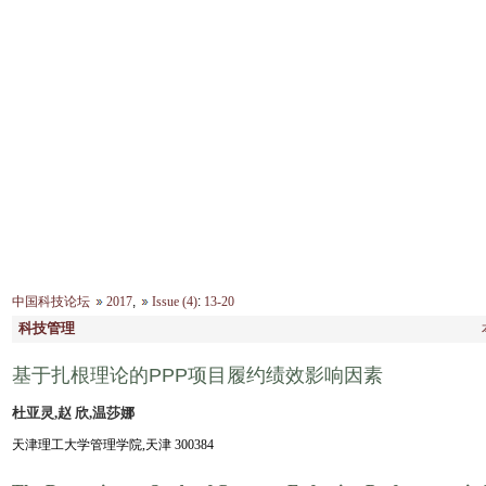
2026年8月10日 星期一
首 页
|
刊物介绍
|
编委会
|
征稿
中国科技论坛
2017
,
Issue (4)
:
13-20
科技管理
基于扎根理论的PPP项目履约绩效影响因素
杜亚灵,赵 欣,温莎娜
天津理工大学管理学院,天津 300384