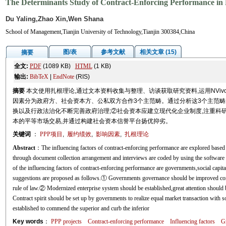
The Determinants Study of Contract-Enforcing Performance in
Du Yaling,Zhao Xin,Wen Shana
School of Management,Tianjin University of Technology,Tianjin 300384,China
图/表
参考文献
相关文章 (15)
摘要
全文:
PDF
(1089 KB)
HTML
(1 KB)
输出:
BibTeX
|
EndNote
(RIS)
摘要
本文使用扎根理论,通过文本资料收集与整理、访谈获取研究资料,运用NVivo
因素分为政府方、社会资本方、公私双方合作3个主范畴。通过分析这3个主范畴
换以及行政法治化不断完善政府治理;②社会资本应建立现代化企业制度,注重科研
本的平等市场交易,并通过构建社会资本信誉平台扬优抑劣。
关键词
：
PPP项目
,
履约绩效
,
影响因素
,
扎根理论
Abstract
：The influencing factors of contract-enforcing performance are explored based 
through document collection arrangement and interviews are coded by using the software 
of the influencing factors of contract-enforcing performance are governments,social capi
suggestions are proposed as follows.① Governments governance should be improved cons
rule of law.② Modernized enterprise system should be established,great attention should b
Contract spirit should be set up by governments to realize equal market transaction with so
established to commend the superior and curb the inferior
Key words
：
PPP projects
Contract-enforcing performance
Influencing factors
G