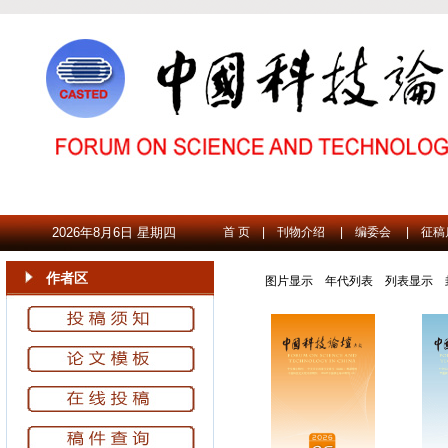
2026年8月6日 星期四
首 页
|
刊物介绍
|
编委会
|
征稿
作者区
图片显示
年代列表
列表显示