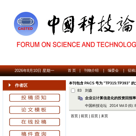
2026年8月10日 星期一
首 页
|
刊物介绍
|
编委会
|
征稿
本刊包含 PACS 号为 "TP315:TP393" 
作者区
83
刘森
企业云计算信息化的投资回报率
中国科技论坛 2014 Vol.0 (6): 83
首页 | 前页 | 后页 | 末页