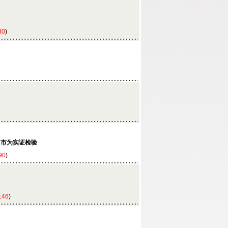
30
)
7市为实证检验
90
)
146
)