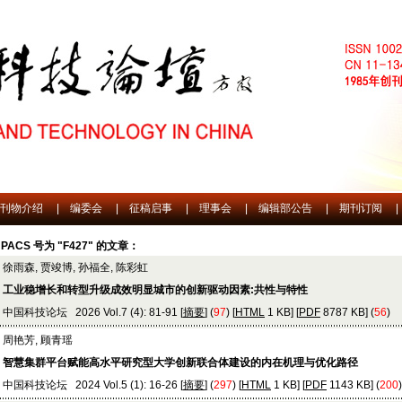
刊物介绍
|
编委会
|
征稿启事
|
理事会
|
编辑部公告
|
期刊订阅
|
PACS 号为 "F427" 的文章：
徐雨森, 贾竣博, 孙福全, 陈彩虹
工业稳增长和转型升级成效明显城市的创新驱动因素:共性与特性
中国科技论坛 2026 Vol.7 (4): 81-91 [
摘要
] (
97
) [
HTML
1 KB] [
PDF
8787 KB] (
56
)
周艳芳, 顾青瑶
智慧集群平台赋能高水平研究型大学创新联合体建设的内在机理与优化路径
中国科技论坛 2024 Vol.5 (1): 16-26 [
摘要
] (
297
) [
HTML
1 KB] [
PDF
1143 KB] (
200
)