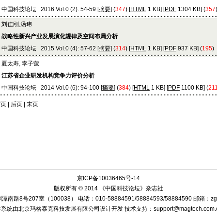
中国科技论坛 2016 Vol.0 (2): 54-59 [
摘要
] (
347
) [
HTML
1 KB] [
PDF
1304 KB] (
357
刘佳刚,汤玮
战略性新兴产业发展演化规律及空间布局分析
中国科技论坛 2015 Vol.0 (4): 57-62 [
摘要
] (
314
) [
HTML
1 KB] [
PDF
937 KB] (
195
)
夏太寿, 李子萤
江苏省企业研发机构竞争力评价分析
中国科技论坛 2014 Vol.0 (6): 94-100 [
摘要
] (
384
) [
HTML
1 KB] [
PDF
1100 KB] (
21
页 | 后页 | 末页
京ICP备10036465号-14
版权所有 © 2014 《中国科技论坛》杂志社
207室（100038） 电话：010-58884591/58884593/58884590 邮箱：zgkjlt3
系统由北京玛格泰克科技发展有限公司设计开发 技术支持：support@magtech.com.