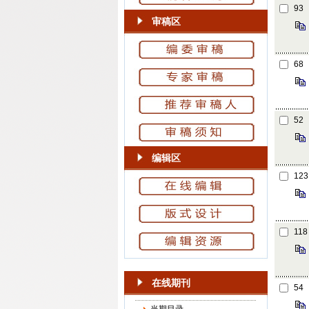
93
审稿区
68
52
编辑区
123
118
在线期刊
54