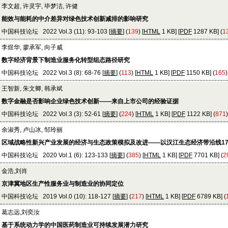
李文超, 许灵宇, 毕梦洁, 许健
能效与能耗的中介差异对绿色技术创新减排的影响研究
中国科技论坛 2022 Vol.3 (11): 93-103 [
摘要
] (
139
) [
HTML
1 KB] [
PDF
1287 KB] (
1
李煜华, 廖承军, 向子威
数字经济背景下制造业服务化转型组态路径研究
中国科技论坛 2022 Vol.3 (8): 68-76 [
摘要
] (
113
) [
HTML
1 KB] [
PDF
1150 KB] (
165
)
王智新, 朱文卿, 韩承斌
数字金融是否影响企业绿色技术创新——来自上市公司的经验证据
中国科技论坛 2022 Vol.3 (3): 52-61 [
摘要
] (
224
) [
HTML
1 KB] [
PDF
1122 KB] (
871
)
余淑秀, 卢山冰, 邹玲丽
区域战略性新兴产业发展的经济与生态政策模拟及改进——以汉江生态经济带沿线1
中国科技论坛 2020 Vol.1 (6): 123-133 [
摘要
] (
385
) [
HTML
1 KB] [
PDF
7701 KB] (
2
金浩,刘肖
京津冀地区生产性服务业与制造业的协同定位
中国科技论坛 2019 Vol.0 (10): 118-127 [
摘要
] (
217
) [
HTML
1 KB] [
PDF
6789 KB] (
葛志远,刘奕汝
基于系统动力学的中国医药制造业可持续发展潜力研究