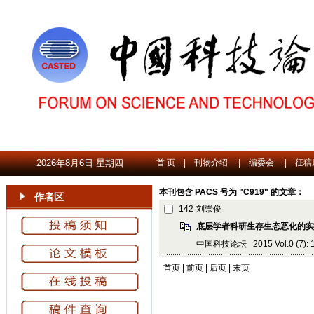
2026年8月6日 星期四
首 页
|
刊物介绍
|
编委会
|
征稿
本刊包含 PACS 号为 "C919" 的文章：
作者区
142
刘崇俊
底层学者科研生存生态恶化的实
中国科技论坛 2015 Vol.0 (7): 14
首页 | 前页 | 后页 | 末页