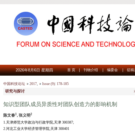
2026年8月6日 星期四
首 页
|
刊物介绍
|
编委会
|
征稿
中国科技论坛
2017
,
Issue (9)
:
178-185
研究与探讨
知识型团队成员异质性对团队创造力的影响机制
1
2
陈文春
, 张义明
1.天津师范大学政治与行政学院,天津 300387;
2.河北工业大学经济管理学院,天津 300401