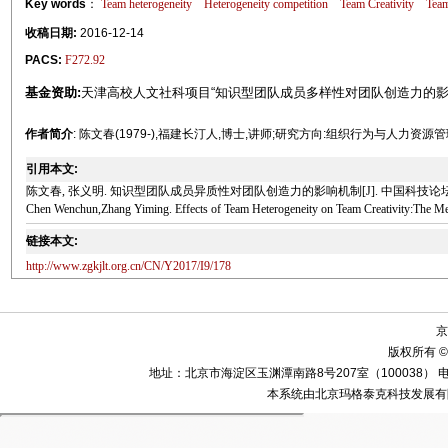
Key words
：
Team heterogeneity
Heterogeneity competition
Team Creativity
Team
收稿日期:
2016-12-14
PACS:
F272.92
基金资助:
天津高校人文社科项目“知识型团队成员多样性对团队创造力的影响机制
作者简介
: 陈文春(1979-),福建长汀人,博士,讲师;研究方向:组织行为与人力资源
引用本文:
陈文春, 张义明. 知识型团队成员异质性对团队创造力的影响机制[J]. 中国科技论坛, 2017(
Chen Wenchun,Zhang Yiming. Effects of Team Heterogeneity on Team Creativity:The Medi
链接本文:
http://www.zgkjlt.org.cn/CN/Y2017/I9/178
京
版权所有 ©
地址：北京市海淀区玉渊潭南路8号207室（100038） 电话：010-58
本系统由北京玛格泰克科技发展有限公司设