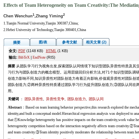
Effects of Team Heterogeneity on Team Creativity:The Mediatin
1
2
Chen Wenchun
,Zhang Yiming
1.Tianjin Normal University,Tianjin 300387,China;
2.Hebei University of Technology,Tianjin 300401,China
图/表
参考文献
相关文章 (2)
摘要
全文:
PDF
(1148 KB)
HTML
(1 KB)
输出:
BibTeX
|
EndNote
(RIS)
摘要
从团队学习行为视角出发,探索团队认同情境下知识型团队异质性特质及其
习行为与团队创造力的概念模型。运用层级回归分析方法,对71个知识型团队调研
创造力影响不同,知识异质性对团队创造力有着正向影响,价值观异质性对团队创
团队创造力;②两种异质性特质通过团队学习行为提升团队创造力;③团队认同在
用。
关键词
：
团队异质性
,
异质性竞争
,
团队创造力
,
团队认同
Abstract
：Based on team learning behavior perspective,this research explored the mechan
identity,and built a conceptual model.Hierarchical regression analysis was deployed to a
that:①Knowledge heterogeneity has positive impacts on the team creativity,work value het
heterogeneity competition based on the interaction negatively affects team creativity.②Te
and team creativity.③Team identity positively moderates the relationship between team het