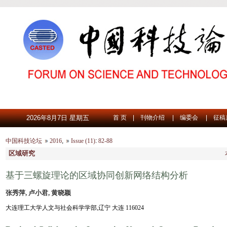
2026年8月7日 星期五
首 页
|
刊物介绍
|
编委会
|
征稿
中国科技论坛
2016
,
Issue (11)
:
82-88
区域研究
基于三螺旋理论的区域协同创新网络结构分析
张秀萍, 卢小君, 黄晓颖
大连理工大学人文与社会科学学部,辽宁 大连 116024