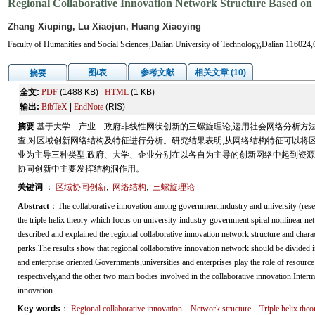
Regional Collaborative Innovation Network Structure Based on 
Zhang Xiuping, Lu Xiaojun, Huang Xiaoying
Faculty of Humanities and Social Sciences,Dalian University of Technology,Dalian 116024,
图/表
参考文献
相关文章 (10)
摘要
全文:
PDF
(1488 KB)
HTML
(1 KB)
输出:
BibTeX
|
EndNote
(RIS)
摘要
基于大学—产业—政府非线性网状创新的三螺旋理论,运用社会网络分析方
查,对区域创新网络结构及特征进行分析。研究结果表明,从网络结构特征可以将
业为主导三种类型,政府、大学、企业分别在以各自为主导的创新网络中起到资源
协同创新中主要发挥结构洞作用。
关键词
：
区域协同创新
,
网络结构
,
三螺旋理论
Abstract
：The collaborative innovation among government,industry and university (rese
the triple helix theory which focus on university-industry-government spiral nonlinear n
described and explained the regional collaborative innovation network structure and characte
parks.The results show that regional collaborative innovation network should be divided i
and enterprise oriented.Governments,universities and enterprises play the role of resourc
respectively,and the other two main bodies involved in the collaborative innovation.Intermed
innovation
Key words
：
Regional collaborative innovation
Network structure
Triple helix theo