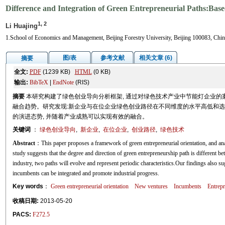
Difference and Integration of Green Entrepreneurial Paths:Ba
1, 2
Li Huajing
1.School of Economics and Management, Beijing Forestry University, Beijing 100083, Chin
图/表
参考文献
相关文章 (6)
摘要
全文:
PDF
(1239 KB)
HTML
(0 KB)
输出:
BibTeX
|
EndNote
(RIS)
摘要
本研究构建了绿色创业导向分析框架, 通过对绿色技术产业中节能灯企业的
融合趋势。研究发现:新企业与在位企业绿色创业路径在不同维度的水平高低和选
的演进态势, 并随着产业成熟可以实现有效的融合。
关键词
：
绿色创业导向
,
新企业
,
在位企业
,
创业路径
,
绿色技术
Abstract
：This paper proposes a framework of green entrepreneurial orientation, and an
study suggests that the degree and direction of green entrepreneurship path is different
industry, two paths will evolve and represent periodic characteristics.Our findings also s
incumbents can be integrated and promote industrial progress.
Key words
：
Green entrepreneurial orientation
New ventures
Incumbents
Entrepr
收稿日期:
2013-05-20
PACS:
F272.5