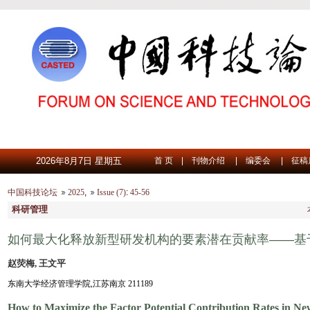
2026年8月7日 星期五
首 页
|
刊物介绍
|
编委会
|
征稿
中国科技论坛
2025
,
Issue (7)
:
45-56
科研管理
如何最大化释放新型研发机构的要素潜在贡献率——基
赵荧梅, 王文平
东南大学经济管理学院,江苏南京 211189
How to Maximize the Factor Potential Contribution Rates in N