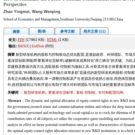
Perspective
Zhao Yingmei, Wang Wenping
School of Economics and Management,Southeast University,Nanjing 211189,China
图/表
参考文献
相关文章 (11)
摘要
全文:
PDF
(17962 KB)
HTML
(1 KB)
输出:
BibTeX
|
EndNote
(RIS)
摘要
新型研发机构的股权与控制权动态优化配置,是激励政府、科研团队、市场
素深层创新潜能(即要素潜在贡献率),破解研发成果转化“死亡峡谷”的关键。为此
弈建模及数值仿真方法,选取股权-控制权为激励工具,分析其对各主体要素潜在贡
研究发现,“科研团队占大股和市场主体掌多权”是最优的新型研发机构股权-控制
具有正向耦合叠加效应;单一调整控制权易产生资源及价值挤占效应,而悬殊型股
外,政府股权转让与有序退出有助于增大对科研团队与市场主体的要素潜在贡献
关键词
：
新型研发机构
,
要素潜在贡献率
,
股权-控制权
,
非对称配置结构
Abstract
：The dynamic and optimal allocation of equity-control rights in new R&D institu
the government,research teams and commercialization entities and release the deep innovatio
funds,talented personnel and technology and social capital,so as to crack the dilemma of
contribution rates of all subjects,we utilize the cooperative game modelling and numerical s
analyze its effect on factor potential contribution rates,as well as characteristics of dynami
the optimal equity-control rights allocation structure in new R&D institutions is in which