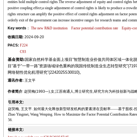
entities hold multiple control rights.The reverse adjustment of equity and control rights 
positive coupling effect;a single adjustment of control rights is likely to produce a crowdi
rights structure can amplify the positive effect of control rights adjustment on factor poten
orderly exit of the government can increase incentive ranges for research teams and commer
Key words
：
The new R&D institution
Factor potential contribution rate
Equity-con
收稿日期:
2024-09-20
PACS:
F224
C93
基金资助:
国家自然科学基金面上项目“智慧制造业价值共同体区域一体化脱碳发展
目“基于“一带一路”资源场域绿色重构的我国传统制造业生态转型研究”(719
网络韧性优化机理研究”(2242025S30010)。
通讯作者:
王文平
作者简介
: 赵荧梅(1993—),女,江苏南通人,博士研究生,研究方向为科技创新与战
引用本文:
赵荧梅, 王文平. 如何最大化释放新型研发机构的要素潜在贡献率——基于股权-控制权优化配置
Zhao Yingmei, Wang Wenping. How to Maximize the Factor Potential Contribution Rates
56.
链接本文: