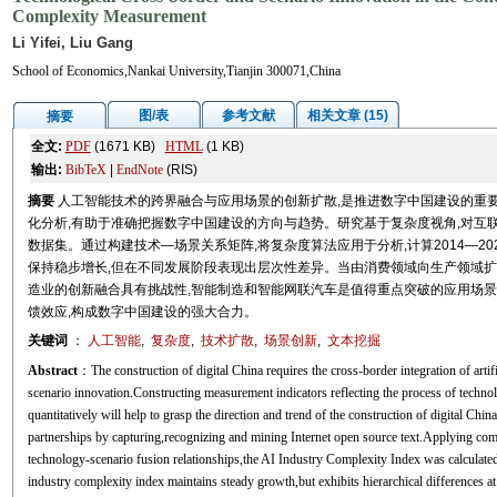
Complexity Measurement
Li Yifei, Liu Gang
School of Economics,Nankai University,Tianjin 300071,China
图/表
参考文献
相关文章 (15)
摘要
全文:
PDF
(1671 KB)
HTML
(1 KB)
输出:
BibTeX
|
EndNote
(RIS)
摘要
人工智能技术的跨界融合与应用场景的创新扩散,是推进数字中国建设的重
化分析,有助于准确把握数字中国建设的方向与趋势。研究基于复杂度视角,对互
数据集。通过构建技术—场景关系矩阵,将复杂度算法应用于分析,计算2014—2
保持稳步增长,但在不同发展阶段表现出层次性差异。当由消费领域向生产领域扩
造业的创新融合具有挑战性,智能制造和智能网联汽车是值得重点突破的应用场
馈效应,构成数字中国建设的强大合力。
关键词
：
人工智能
,
复杂度
,
技术扩散
,
场景创新
,
文本挖掘
Abstract
：The construction of digital China requires the cross-border integration of artifi
scenario innovation.Constructing measurement indicators reflecting the process of techno
quantitatively will help to grasp the direction and trend of the construction of digital China
partnerships by capturing,recognizing and mining Internet open source text.Applying comp
technology-scenario fusion relationships,the AI Industry Complexity Index was calculate
industry complexity index maintains steady growth,but exhibits hierarchical differences at