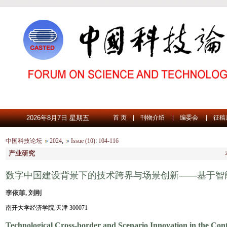
2026年8月7日 星期五
首 页
|
刊物介绍
|
编委会
|
征稿
中国科技论坛
2024
,
Issue (10)
:
104-116
产业研究
数字中国建设背景下的技术跨界与场景创新——基于智
李依菲, 刘刚
南开大学经济学院,天津 300071
Technological Cross-border and Scenario Innovation in the Cont