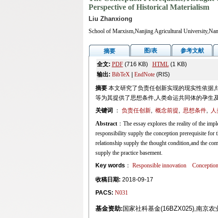
Perspective of Historical Materialism
Liu Zhanxiong
School of Marxism,Nanjing Agricultural University,Na
图/表
参考文献
摘要
全文:
PDF
(716 KB)
HTML
(1 KB)
输出:
BibTeX
|
EndNote
(RIS)
摘要
本文研究了负责任创新实现的现实性依据,
等为其提供了思想条件,人类命运共同体的孕生
关键词
：
负责任创新
,
概念前提
,
思想条件
,
人
Abstract
：The essay explores the reality of the imple
responsibility supply the conception prerequisite for t
relationship supply the thought condition,and the co
supply the practice basement.
Key words
：
Responsible innovation
Conception
收稿日期:
2018-09-17
PACS:
N031
基金资助:
国家社科基金(16BZX025),南京农业