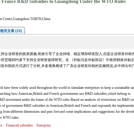
nd France R&D Subsidies to Guangdong Under the WTO Rules
t Center,Guangzhou 510070,China
相关文章 (15)
持企业研发的政策措施,有效引导了企业持续、稳定增加研发投入,但是企业研发补助
合世贸规则约束下支持企业研发值得研究。在 《补贴与反补贴协议》中政府财政补贴
研发补助的方式进行了分析,并多视角阐述了广东企业研发补助的实施情况,从中得出对
ave been widely used throughout the world to stimulate enterprises to keep a sustainable a
searching how American,British and French governments use R&D subsidies,which belong to
 R&D investment under the frame of the WTO rules.Based on analysis of restrictions on R&D su
ern of government R&D subsidies in American,British and French and expounds the implementi
 from different dimensions and puts forward some implications and suggestions for the deve
he WTO rules.
es
Financial subsidies
Enterprise