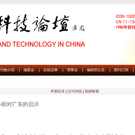
刊物介绍
|
编委会
|
征稿启事
|
理事会
|
编辑部公告
|
期刊订阅
|
本期目录
|
过刊浏览
|
高级检索
补助对广东的启示