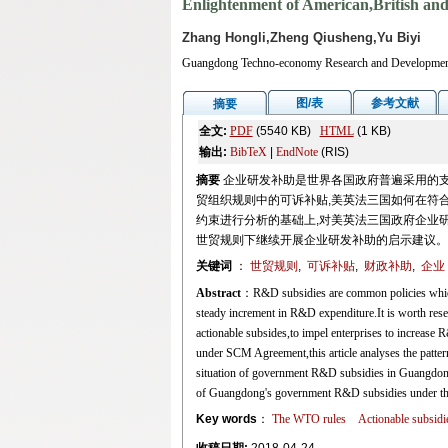
Enlightenment of American,British a
Zhang Hongli,Zheng Qiusheng,Yu Biyi
Guangdong Techno-economy Research and Developmen
图/表
参考文献
摘要
全文:
PDF
(5540 KB)
HTML
(1 KB)
输出:
BibTeX
|
EndNote
(RIS)
摘要
企业研发补助是世界各国政府普遍采用的支
贸组织规则中的可诉补贴,美英法三国如何在符
约束进行分析的基础上,对美英法三国政府企业
世贸规则下继续开展企业研发补助的启示建议。
关键词
：
世贸规则
,
可诉补贴
,
财政补助
,
企业
Abstract
：R&D subsidies are common policies which h
steady increment in R&D expenditure.It is worth re
actionable subsides,to impel enterprises to increase
under SCM Agreement,this article analyses the patt
situation of government R&D subsidies in Guangdong
of Guangdong's government R&D subsidies under t
Key words
：
The WTO rules
Actionable subsidi