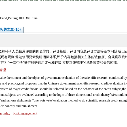
y Fund,Beijing 100038,China
相关文章 (10)
位和科研人员信用评价的价值导向、评价基础、评价内容及评价方法等基本问题,提出
现有规则,遴选信用要素构建指标体系,评价内容包括相关主体的诚信度、合规度和践约
信行为 “一票否决”进行科研信用评分和评级,实现科研管理的风险预警和失信惩戒。
管理
lue,the content and the object of government evaluation of the scientific research conducted by
ry and practice,and proposes that the Chinese government scientific research credit evaluation i
ystem of major credit factors should be selected.Based on the behavior of the credit subject,the
vant subjects are evaluated according to the logic of three-dimensional credit theory.We should 
”and serious dishonesty “one-vote veto”evaluation method to do scientific research credit rating
 of dishonesty and punishment.
on index
Risk management