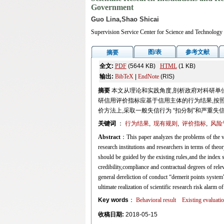
Government
Guo Lina,Shao Shicai
Supervision Service Center for Science and Technolog
图/表
参考文献
摘要
全文:
PDF
(5644 KB)
HTML
(1 KB)
输出:
BibTeX
|
EndNote
(RIS)
摘要
本文从理论和实践角度,剖析政府对科研单
研信用评价指标应基于信用主体的行为结果,按照
价方法上,采取一般失信行为 “扣分制”和严重失
关键词
：
行为结果
,
现有规则
,
评价指标
,
风险
Abstract
：This paper analyzes the problems of the va
research institutions and researchers in terms of theo
should be guided by the existing rules,and the index s
credibility,compliance and contractual degrees of rele
general dereliction of conduct “demerit points system
ultimate realization of scientific research risk alarm
Key words
：
Behavioral result
Existing evaluati
收稿日期:
2018-05-15