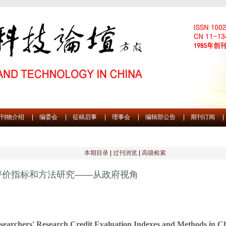
刊物介绍
|
编委会
|
征稿启事
|
理事会
|
编辑部公告
|
期刊订阅
|
本期目录
|
过刊浏览
|
高级检索
评价指标和方法研究——从政府视角
 Researchers' Research Credit Evaluation Indexes and Methods i