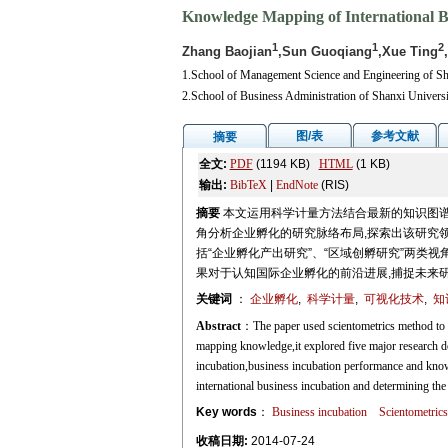
Knowledge Mapping of International B
1
1
2
Zhang Baojian
,Sun Guoqiang
,Xue Ting
1.School of Management Science and Engineering of Sh
2.School of Business Administration of Shanxi Univer
图/表
参考文献
摘要
全文:
PDF
(1194 KB)
HTML
(1 KB)
输出:
BibTeX
|
EndNote
(RIS)
摘要
本文运用科学计量方法结合最新的知识图谱可
角分析企业孵化的研究脉络布局,探索出该研究领
括“企业孵化产出研究”、“区域创孵研究”两类视
果对于认知国际企业孵化的前沿进展,捕捉未来
关键词
：
企业孵化
,
科学计量
,
可视化技术
,
知
Abstract
：The paper used scientometrics method to a
mapping knowledge,it explored five major research d
incubation,business incubation performance and knowl
international business incubation and determining the 
Key words
：
Business incubation
Scientometrics
收稿日期:
2014-07-24