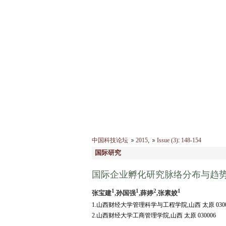
2026年8月6日 星期四
首 页
|
中国科技论坛
2015
,
Issue (3)
:
148-154
国际研究
国际企业孵化研究脉络分布与趋
1
1
2
1
张宝建
,孙国强
,薛婷
,张素姣
1.山西财经大学管理科学与工程学院,山西 太原 0300
2.山西财经大学工商管理学院,山西 太原 030006