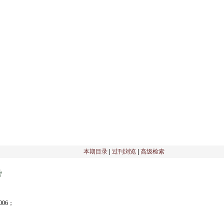
刊物介绍
|
编委会
|
征稿启事
|
理事会
|
编辑部公告
|
期刊订阅
|
本期目录
|
过刊浏览
|
高级检索
势
06；