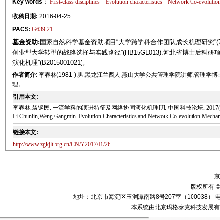
Key words
：
First-class disciplines
Evolution characteristics
Network Co-evolutio
收稿日期:
2016-04-25
PACS:
G639.21
基金资助:
国家自然科学基金资助项目“大学跨学科合作团队成长机理研究”(71
创业型大学转型的战略选择与实践路径”(HB15GL013),河北省博士后
演化机理”(B2015001021)。
作者简介
: 李春林(1981-),男,黑龙江兰西人,燕山大学公共管理学院讲师,管理
理。
引用本文:
李春林,翁钢民. 一流学科的演进特征及网络协同演化机理[J]. 中国科技论坛, 2017(1): 
Li Chunlin,Weng Gangmin. Evolution Characteristics and Network Co-evolution Mechanism
链接本文:
http://www.zgkjlt.org.cn/CN/Y2017/I1/26
京
版权所有 ©
地址：北京市海淀区玉渊潭南路8号207室（100038） 电话：010-58
本系统由北京玛格泰克科技发展有限公司设