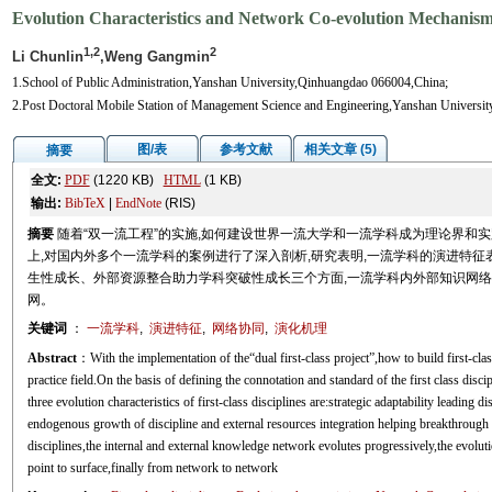
Evolution Characteristics and Network Co-evolution Mechanism o
1,2
2
Li Chunlin
,Weng Gangmin
1.School of Public Administration,Yanshan University,Qinhuangdao 066004,China;
2.Post Doctoral Mobile Station of Management Science and Engineering,Yanshan Universi
图/表
参考文献
相关文章 (5)
摘要
全文:
PDF
(1220 KB)
HTML
(1 KB)
输出:
BibTeX
|
EndNote
(RIS)
摘要
随着“双一流工程”的实施,如何建设世界一流大学和一流学科成为理论界和
上,对国内外多个一流学科的案例进行了深入剖析,研究表明,一流学科的演进特征
生性成长、外部资源整合助力学科突破性成长三个方面,一流学科内外部知识网络
网。
关键词
：
一流学科
,
演进特征
,
网络协同
,
演化机理
Abstract
：With the implementation of the“dual first-class project”,how to build first-clas
practice field.On the basis of defining the connotation and standard of the first class disc
three evolution characteristics of first-class disciplines are:strategic adaptability leading
endogenous growth of discipline and external resources integration helping breakthrough g
disciplines,the internal and external knowledge network evolutes progressively,the evolut
point to surface,finally from network to network