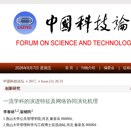
2026年8月7日 星期五
首 页
|
刊物介绍
|
编委会
|
征稿
中国科技论坛
2017
,
Issue (1)
:
26-31
创新研究
一流学科的演进特征及网络协同演化机理
1,2
2
李春林
,翁钢民
1.燕山大学公共管理学院,河北 秦皇岛 066004;
2.燕山大学管理科学与工程博士后流动站,河北 秦皇岛 066004