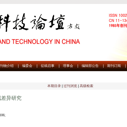
刊物介绍
|
编委会
|
征稿启事
|
理事会
|
编辑部公告
|
期刊订阅
|
本期目录
|
过刊浏览
|
高级检索
域差异研究
06;