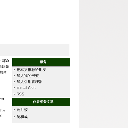
国30
服务
效应先
把本文推荐给朋友
应总体
加入我的书架
加入引用管理器
E-mail Alert
RSS
put
作者相关文章
y
高月姣
.The
al
吴和成