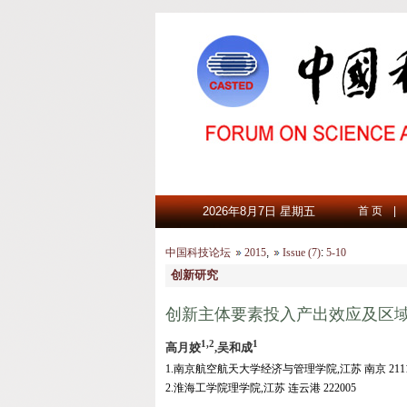
2026年8月7日 星期五
首 页
|
中国科技论坛
2015
,
Issue (7)
:
5-10
创新研究
创新主体要素投入产出效应及区
1,2
1
高月姣
,吴和成
1.南京航空航天大学经济与管理学院,江苏 南京 2111
2.淮海工学院理学院,江苏 连云港 222005