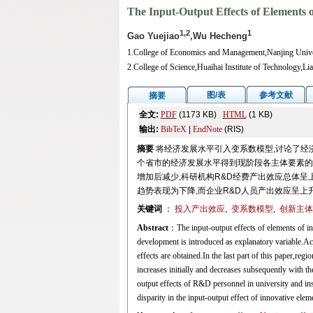
The Input-Output Effects of Elements o
1,2
1
Gao Yuejiao
,Wu Hecheng
1.College of Economics and Management,Nanjing Univer
2.College of Science,Huaihai Institute of Technology,
图/表
参考文献
摘要
全文:
PDF
(1173 KB)
HTML
(1 KB)
输出:
BibTeX
|
EndNote
(RIS)
摘要
将经济发展水平引入变系数模型,讨论了经
个省市的经济发展水平得到现阶段各主体要素的投
增加后减少,科研机构R&D经费产出效应总体呈
趋势表现为下降,而企业R&D人员产出效应呈
关键词
：
投入产出效应
,
变系数模型
,
创新主体
Abstract
：The input-output effects of elements of in
development is introduced as explanatory variable.Acc
effects are obtained.In the last part of this paper,reg
increases initially and decreases subsequently with t
output effects of R&D personnel in university and ins
disparity in the input-output effect of innovative elem