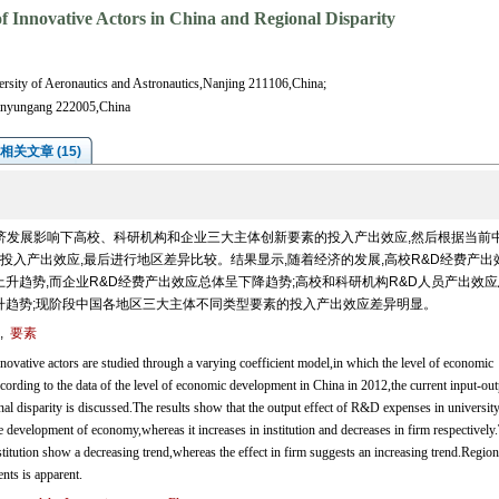
f Innovative Actors in China and Regional Disparity
sity of Aeronautics and Astronautics,Nanjing 211106,China;
Lianyungang 222005,China
相关文章 (15)
济发展影响下高校、科研机构和企业三大主体创新要素的投入产出效应,然后根据当前中
入产出效应,最后进行地区差异比较。结果显示,随着经济的发展,高校R&D经费产出
上升趋势,而企业R&D经费产出效应总体呈下降趋势;高校和科研机构R&D人员产出效
上升趋势;现阶段中国各地区三大主体不同类型要素的投入产出效应差异明显。
,
要素
novative actors are studied through a varying coefficient model,in which the level of economic
ording to the data of the level of economic development in China in 2012,the current input-out
ional disparity is discussed.The results show that the output effect of R&D expenses in universit
he development of economy,whereas it increases in institution and decreases in firm respectively
titution show a decreasing trend,whereas the effect in firm suggests an increasing trend.Region
ents is apparent.