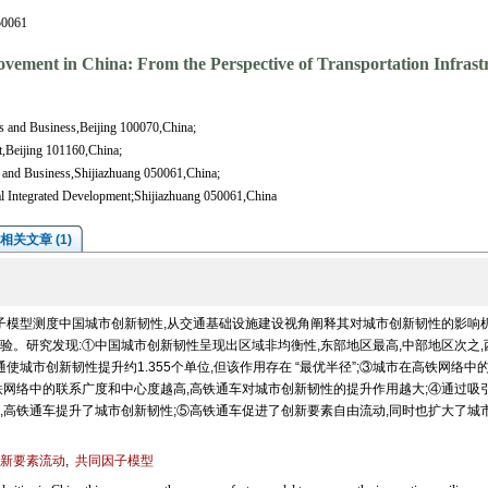
061
vement in China: From the Perspective of Transportation Infrast
s and Business,Beijing 100070,China;
t,Beijing 101160,China;
 and Business,Shijiazhuang 050061,China;
ral Integrated Development;Shijiazhuang 050061,China
相关文章 (1)
子模型测度中国城市创新韧性,从交通基础设施建设视角阐释其对城市创新韧性的影响机
。研究发现:①中国城市创新韧性呈现出区域非均衡性,东部地区最高,中部地区次之,
使城市创新韧性提升约1.355个单位,但该作用存在 “最优半径”;③城市在高铁网络中
铁网络中的联系广度和中心度越高,高铁通车对城市创新韧性的提升作用越大;④通过吸
,高铁通车提升了城市创新韧性;⑤高铁通车促进了创新要素自由流动,同时也扩大了城
新要素流动
,
共同因子模型