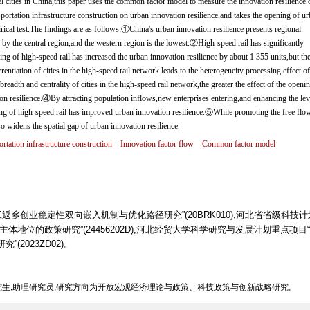
l cities in China,this paper uses the common factor model to measure the innovation resilience 
portation infrastructure construction on urban innovation resilience,and takes the opening of u
rical test.The findings are as follows:①China's urban innovation resilience presents regional
 by the central region,and the western region is the lowest.②High-speed rail has significantly
ng of high-speed rail has increased the urban innovation resilience by about 1.355 units,but the
entiation of cities in the high-speed rail network leads to the heterogeneity processing effect of
eadth and centrality of cities in the high-speed rail network,the greater the effect of the openi
on resilience.④By attracting population inflows,new enterprises entering,and enhancing the lev
ning of high-speed rail has improved urban innovation resilience.⑤While promoting the free flo
o widens the spatial gap of urban innovation resilience.
rtation infrastructure construction
Innovation factor flow
Common factor model
乡创业稳定性双向嵌入机制与优化路径研究”(20BRK010),河北省省级科技计
地位的政策研究”(24456202D),河北经贸大学科学研究与发展计划重点项目
2023ZD02)。
,博士研究生,助理研究员,研究方向为开放宏观经济理论与政策、科技政策与创新战略研究。