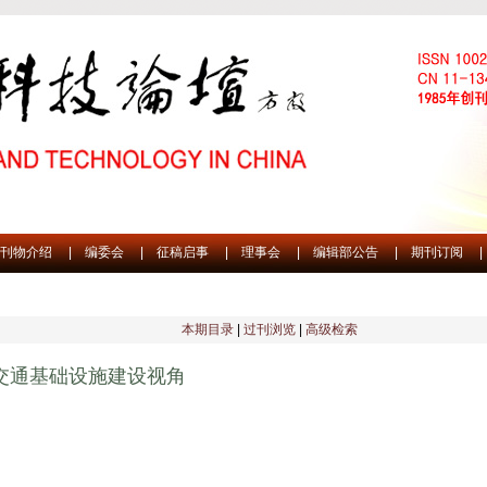
刊物介绍
|
编委会
|
征稿启事
|
理事会
|
编辑部公告
|
期刊订阅
|
本期目录
|
过刊浏览
|
高级检索
交通基础设施建设视角