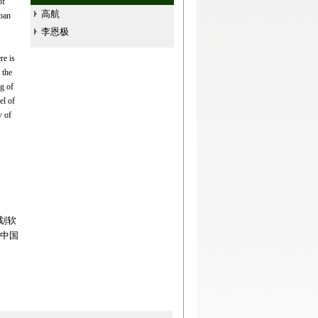
of
高航
rban
李恩极
re is
 the
ng of
el of
w of
划软
“中国