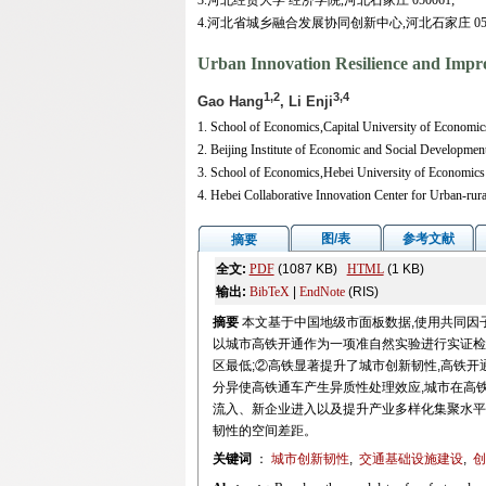
3.河北经贸大学 经济学院,河北石家庄 050061;
4.河北省城乡融合发展协同创新中心,河北石家庄 050
Urban Innovation Resilience and Impro
1,2
3,4
Gao Hang
, Li Enji
1. School of Economics,Capital University of Economic
2. Beijing Institute of Economic and Social Developmen
3. School of Economics,Hebei University of Economics
4. Hebei Collaborative Innovation Center for Urban-ru
图/表
参考文献
摘要
全文:
PDF
(1087 KB)
HTML
(1 KB)
输出:
BibTeX
|
EndNote
(RIS)
摘要
本文基于中国地级市面板数据,使用共同因
以城市高铁开通作为一项准自然实验进行实证检验
区最低;②高铁显著提升了城市创新韧性,高铁开通
分异使高铁通车产生异质性处理效应,城市在高
流入、新企业进入以及提升产业多样化集聚水平
韧性的空间差距。
关键词
：
城市创新韧性
,
交通基础设施建设
,
创