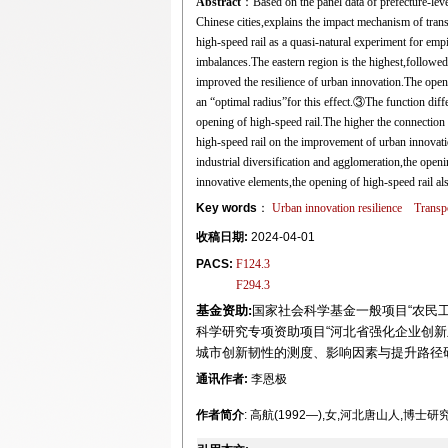
Abstract
：Based on the panel data of prefecture-leve
Chinese cities,explains the impact mechanism of trans
high-speed rail as a quasi-natural experiment for empi
imbalances.The eastern region is the highest,followed
improved the resilience of urban innovation.The openi
an “optimal radius”for this effect.③The function differ
opening of high-speed rail.The higher the connection br
high-speed rail on the improvement of urban innovati
industrial diversification and agglomeration,the ope
innovative elements,the opening of high-speed rail als
Key words
：
Urban innovation resilience
Transpo
收稿日期:
2024-04-01
PACS:
F124.3
F294.3
基金资助:
国家社会科学基金一般项目“农民工返
科学研究专项资助项目“河北省强化企业创新主体
城市创新韧性的测度、影响因素与提升路径研究”(
通讯作者:
李恩极
作者简介
: 高航(1992—),女,河北唐山人