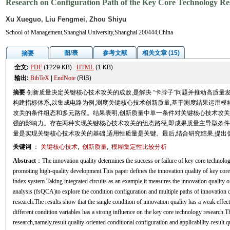
Research on Configuration Path of the Key Core Technology Re
Xu Xueguo, Liu Fengmei, Zhou Shiyu
School of Management,Shanghai University,Shanghai 200444,China
图/表
参考文献
相关文章 (15)
摘要
全文:
PDF
(1229 KB)
HTML
(1 KB)
输出:
BibTeX
|
EndNote
(RIS)
摘要
创新质量决定关键核心技术攻关的成败,是解决 “卡脖子”问题并推动高质
构建指标体系,以集成电路为例,测度关键核心技术创新质量,基于测度结果运用
攻关的条件组态和多元路径。结果表明,创新质量中单一条件对关键核心技术攻关
强的影响力。存在两种实现关键核心技术攻关的组态路径,即成果质量主导型条件
量是实现关键核心技术攻关的基础,适用性质量是关键。最后,结合研究结果,提
关键词
：
关键核心技术
,
创新质量
,
模糊集定性比较分析
Abstract
：The innovation quality determines the success or failure of key core technolog
promoting high-quality development.This paper defines the innovation quality of key core
index system.Taking integrated circuits as an example,it measures the innovation quality o
analysis (fsQCA)to explore the condition configuration and multiple paths of innovation 
research.The results show that the single condition of innovation quality has a weak effe
different condition variables has a strong influence on the key core technology research.
research,namely,result quality-oriented conditional configuration and applicability-result 