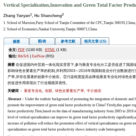
Vertical Specialization,Innovation and Green Total Factor Pr
1
2
Zhang Yanyan
, Hu Shancheng
1. School of Marxism,Party School of Tianjin Committee of the CPC,Tianjin 300191,China;
2. School of Economics,Nankai University,Tianjin 300071,China
图/表
参考文献
相关文章 (15)
摘要
全文:
PDF
(1180 KB)
HTML
(1 KB)
输出:
BibTeX
|
EndNote
(RIS)
摘要
在促进国内外贸易一体化现实背景下,参与垂直专业化分工是否促进了我国
影响绿色全要素生产率的机制,并利用2003—2016年我国制造业分行业数据进
产率,并存在显著的创新中介效应。②污染程度提高会降低垂直专业化对绿色全
的促进作用表现出了行业规模异质性。
关键词
：
垂直专业化
,
创新
,
绿色全要素生产率
,
中介效应
Abstract
：Under the realistic background of promoting the integration of domestic and for
promote the improvement of green total factor productivity in China? Firstly,this paper ex
factor productivity.Then,based on the data of manufacturing industry from 2003 to 2016 
level of vertical specialization can improve its green total factor productivity significantl
increase of pollution will reduce the promotion effect of vertical specialization on green t
specialization on green total factor productivity shows industry scale heterogeneity.