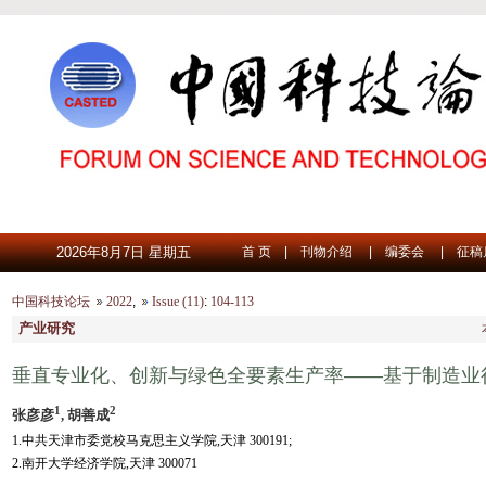
2026年8月7日 星期五
首 页
|
刊物介绍
|
编委会
|
征稿
中国科技论坛
2022
,
Issue (11)
:
104-113
产业研究
垂直专业化、创新与绿色全要素生产率——基于制造业
1
2
张彦彦
, 胡善成
1.中共天津市委党校马克思主义学院,天津 300191;
2.南开大学经济学院,天津 300071