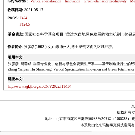
Key words
：
Vertical specialization
Innovation
Green total factor productivity
Med
收稿日期:
2021-05-17
PACS:
F424
F124.5
基金资助:
国家社会科学基金项目 “柴达木盆地绿色发展的动力机制与路径选择研究
作者简介
: 张彦彦(1992-),女,山东德州人,博士,研究方向为区域经济。
引用本文:
张彦彦, 胡善成. 垂直专业化、创新与绿色全要素生产率——基于制造业行业的经验证据[J]. 中
Zhang Yanyan, Hu Shancheng. Vertical Specialization,Innovation and Green Total Facto
链接本文:
http://www.zgkjlt.org.cn/CN/Y2022/I11/104
京
版权所有 ©
地址：北京市海淀区玉渊潭南路8号207室（100038） 电话：010-58
本系统由北京玛格泰克科技发展有限公司设