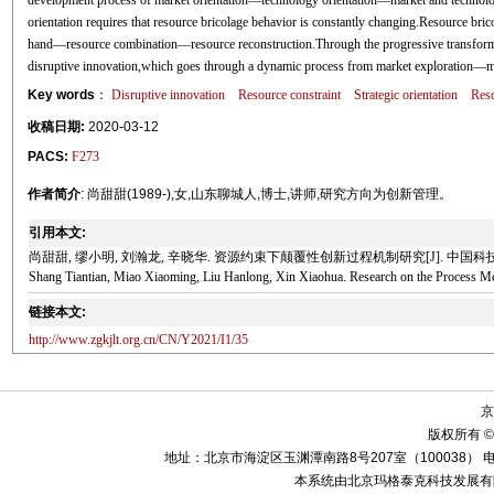
development process of market orientation—technology orientation—market and technology
orientation requires that resource bricolage behavior is constantly changing.Resource bri
hand—resource combination—resource reconstruction.Through the progressive transformati
disruptive innovation,which goes through a dynamic process from market exploration—m
Key words
：
Disruptive innovation
Resource constraint
Strategic orientation
Reso
收稿日期:
2020-03-12
PACS:
F273
作者简介
: 尚甜甜(1989-),女,山东聊城人,博士,讲师,研究方向为创新管理。
引用本文:
尚甜甜, 缪小明, 刘瀚龙, 辛晓华. 资源约束下颠覆性创新过程机制研究[J]. 中国科技论坛, 2
Shang Tiantian, Miao Xiaoming, Liu Hanlong, Xin Xiaohua. Research on the Process Mec
链接本文:
http://www.zgkjlt.org.cn/CN/Y2021/I1/35
京
版权所有 ©
地址：北京市海淀区玉渊潭南路8号207室（100038） 电话：010-58
本系统由北京玛格泰克科技发展有限公司设