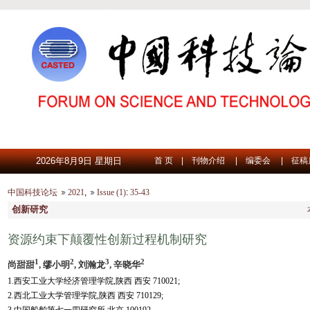
2026年8月9日 星期日
首 页
|
刊物介绍
|
编委会
|
征稿
中国科技论坛
2021
,
Issue (1)
:
35-43
创新研究
资源约束下颠覆性创新过程机制研究
1
2
3
2
尚甜甜
, 缪小明
, 刘瀚龙
, 辛晓华
1.西安工业大学经济管理学院,陕西 西安 710021;
2.西北工业大学管理学院,陕西 西安 710129;