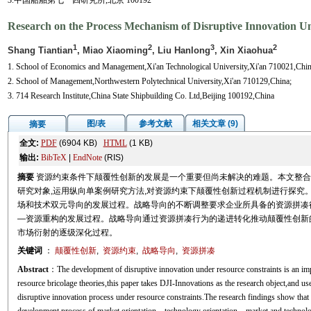
3.中国船舶第七一四研究所,北京 100192
Research on the Process Mechanism of Disruptive Innovation U
1
2
3
2
Shang Tiantian
, Miao Xiaoming
, Liu Hanlong
, Xin Xiaohua
1. School of Economics and Management,Xi'an Technological University,Xi'an 710021,Chin
2. School of Management,Northwestern Polytechnical University,Xi'an 710129,China;
3. 714 Research Institute,China State Shipbuilding Co. Ltd,Beijing 100192,China
图/表
参考文献
相关文章 (9)
摘要
全文:
PDF
(6904 KB)
HTML
(1 KB)
输出:
BibTeX
|
EndNote
(RIS)
摘要
资源约束条件下颠覆性创新的发展是一个重要但尚未解决的难题。本文整合
研究对象,运用纵向单案例研究方法,对资源约束下颠覆性创新过程机制进行探究
场和技术双元导向的发展过程。战略导向的不断调整要求企业所具备的资源拼凑
—资源重构的发展过程。战略导向通过资源拼凑行为的递进转化推动颠覆性创新
市场衍射的逐级深化过程。
关键词
：
颠覆性创新
,
资源约束
,
战略导向
,
资源拼凑
Abstract
：The development of disruptive innovation under resource constraints is an impo
resource bricolage theories,this paper takes DJI-Innovations as the research object,and us
disruptive innovation process under resource constraints.The research findings show that t